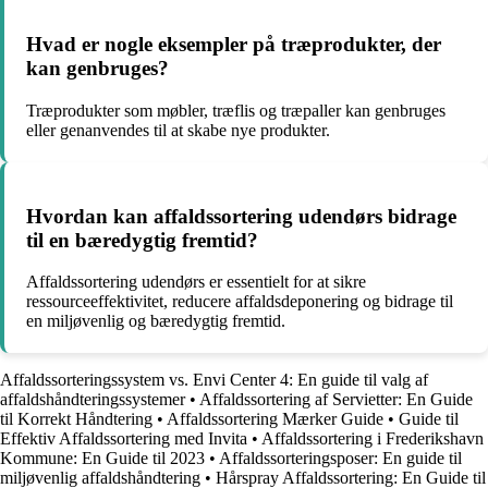
Hvad er nogle eksempler på træprodukter, der
kan genbruges?
Træprodukter som møbler, træflis og træpaller kan genbruges
eller genanvendes til at skabe nye produkter.
Hvordan kan affaldssortering udendørs bidrage
til en bæredygtig fremtid?
Affaldssortering udendørs er essentielt for at sikre
ressourceeffektivitet, reducere affaldsdeponering og bidrage til
en miljøvenlig og bæredygtig fremtid.
Affaldssorteringssystem vs. Envi Center 4: En guide til valg af
affaldshåndteringssystemer
•
Affaldssortering af Servietter: En Guide
til Korrekt Håndtering
•
Affaldssortering Mærker Guide
•
Guide til
Effektiv Affaldssortering med Invita
•
Affaldssortering i Frederikshavn
Kommune: En Guide til 2023
•
Affaldssorteringsposer: En guide til
miljøvenlig affaldshåndtering
•
Hårspray Affaldssortering: En Guide til