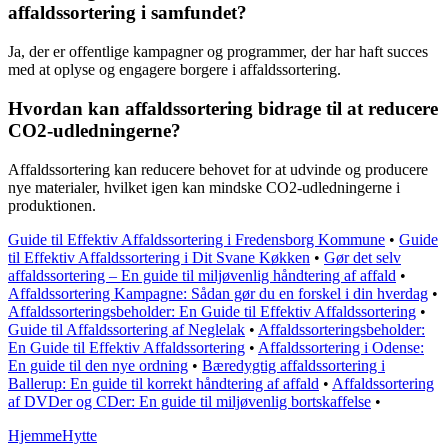
affaldssortering i samfundet?
Ja, der er offentlige kampagner og programmer, der har haft succes
med at oplyse og engagere borgere i affaldssortering.
Hvordan kan affaldssortering bidrage til at reducere
CO2-udledningerne?
Affaldssortering kan reducere behovet for at udvinde og producere
nye materialer, hvilket igen kan mindske CO2-udledningerne i
produktionen.
Guide til Effektiv Affaldssortering i Fredensborg Kommune
•
Guide
til Effektiv Affaldssortering i Dit Svane Køkken
•
Gør det selv
affaldssortering – En guide til miljøvenlig håndtering af affald
•
Affaldssortering Kampagne: Sådan gør du en forskel i din hverdag
•
Affaldssorteringsbeholder: En Guide til Effektiv Affaldssortering
•
Guide til Affaldssortering af Neglelak
•
Affaldssorteringsbeholder:
En Guide til Effektiv Affaldssortering
•
Affaldssortering i Odense:
En guide til den nye ordning
•
Bæredygtig affaldssortering i
Ballerup: En guide til korrekt håndtering af affald
•
Affaldssortering
af DVDer og CDer: En guide til miljøvenlig bortskaffelse
•
Hjemme
Hytte