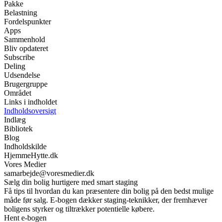
Pakke
Belastning
Fordelspunkter
Apps
Sammenhold
Bliv opdateret
Subscribe
Deling
Udsendelse
Brugergruppe
Området
Links i indholdet
Indholdsoversigt
Indlæg
Bibliotek
Blog
Indholdskilde
HjemmeHytte.dk
Vores Medier
samarbejde@voresmedier.dk
Sælg din bolig hurtigere med smart staging
Få tips til hvordan du kan præsentere din bolig på den bedst mulige
måde før salg. E-bogen dækker staging-teknikker, der fremhæver
boligens styrker og tiltrækker potentielle købere.
Hent e-bogen