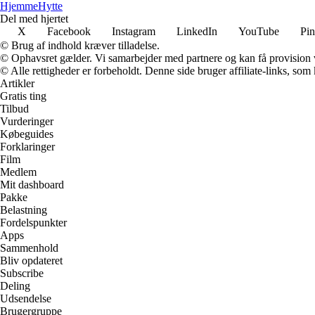
Hjemme
Hytte
Del med hjertet
X
Facebook
Instagram
LinkedIn
YouTube
Pin
© Brug af indhold kræver tilladelse.
© Ophavsret gælder. Vi samarbejder med partnere og kan få provision
© Alle rettigheder er forbeholdt. Denne side bruger affiliate-links, som
Artikler
Gratis ting
Tilbud
Vurderinger
Købeguides
Forklaringer
Film
Medlem
Mit dashboard
Pakke
Belastning
Fordelspunkter
Apps
Sammenhold
Bliv opdateret
Subscribe
Deling
Udsendelse
Brugergruppe