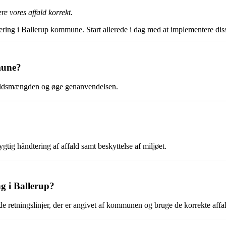
re vores affald korrekt.
ering i Ballerup kommune. Start allerede i dag med at implementere disse
mune?
ffaldsmængden og øge genanvendelsen.
tig håndtering af affald samt beskyttelse af miljøet.
g i Ballerup?
e retningslinjer, der er angivet af kommunen og bruge de korrekte affa