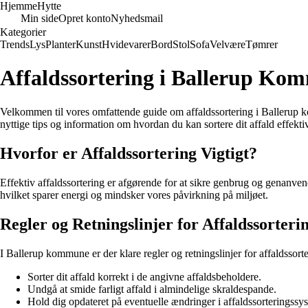
Hjemme
Hytte
Min side
Opret konto
Nyhedsmail
Kategorier
Trends
Lys
Planter
Kunst
Hvidevarer
Bord
Stol
Sofa
Velvære
Tømrer
Affaldssortering i Ballerup Ko
Velkommen til vores omfattende guide om affaldssortering i Ballerup ko
nyttige tips og information om hvordan du kan sortere dit affald effektiv
Hvorfor er Affaldssortering Vigtigt?
Effektiv affaldssortering er afgørende for at sikre genbrug og genanve
hvilket sparer energi og mindsker vores påvirkning på miljøet.
Regler og Retningslinjer for Affaldssorte
I Ballerup kommune er der klare regler og retningslinjer for affaldssorter
Sorter dit affald korrekt i de angivne affaldsbeholdere.
Undgå at smide farligt affald i almindelige skraldespande.
Hold dig opdateret på eventuelle ændringer i affaldssorteringssy