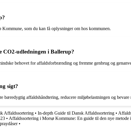
up?
allerup Kommune, som du kan få oplysninger om hos kommunen.
re CO2-udledningen i Ballerup?
mindske behovet for affaldsforbrænding og fremme genbrug og genanven
ng sigt?
mere bæredygtig affaldshåndtering, reducere miljøbelastningen og bevar
k Affaldssortering
•
In-depth Guide til Dansk Affaldssortering
•
Affalds
023
•
Affaldssortering i Morsø Kommune: En guide til den nye metode 
Spraydåser
•