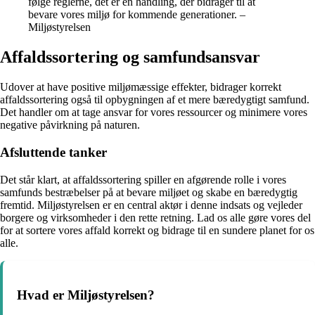
følge reglerne, det er en handling, der bidrager til at
bevare vores miljø for kommende generationer. –
Miljøstyrelsen
Affaldssortering og samfundsansvar
Udover at have positive miljømæssige effekter, bidrager korrekt
affaldssortering også til opbygningen af et mere bæredygtigt samfund.
Det handler om at tage ansvar for vores ressourcer og minimere vores
negative påvirkning på naturen.
Afsluttende tanker
Det står klart, at affaldssortering spiller en afgørende rolle i vores
samfunds bestræbelser på at bevare miljøet og skabe en bæredygtig
fremtid. Miljøstyrelsen er en central aktør i denne indsats og vejleder
borgere og virksomheder i den rette retning. Lad os alle gøre vores del
for at sortere vores affald korrekt og bidrage til en sundere planet for os
alle.
Hvad er Miljøstyrelsen?