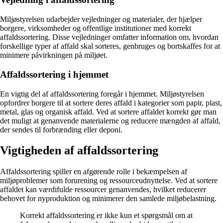
Miljøstyrelsen udarbejder vejledninger og materialer, der hjælper
borgere, virksomheder og offentlige institutioner med korrekt
affaldssortering. Disse vejledninger omfatter information om, hvordan
forskellige typer af affald skal sorteres, genbruges og bortskaffes for at
minimere påvirkningen på miljøet.
Affaldssortering i hjemmet
En vigtig del af affaldssortering foregår i hjemmet. Miljøstyrelsen
opfordrer borgere til at sortere deres affald i kategorier som papir, plast,
metal, glas og organisk affald. Ved at sortere affaldet korrekt gør man
det muligt at genanvende materialerne og reducere mængden af affald,
der sendes til forbrænding eller deponi.
Vigtigheden af affaldssortering
Affaldssortering spiller en afgørende rolle i bekæmpelsen af
miljøproblemer som forurening og ressourceudnyttelse. Ved at sortere
affaldet kan værdifulde ressourcer genanvendes, hvilket reducerer
behovet for nyproduktion og minimerer den samlede miljøbelastning.
Korrekt affaldssortering er ikke kun et spørgsmål om at