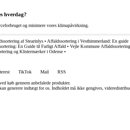
res hverdag?
ourceforbruget og minimere vores klimapåvirkning.
dssortering af Stearinlys
•
Affaldssortering i Vesthimmerland: En guide t
sortering: En Guide til Farligt Affald
•
Vejle Kommune Affaldssortering
ortering og Klistermærker i Odense
•
terest
TikTok
Mail
RSS
 ved køb gennem anbefalede produkter.
 kan generere indtægt for os. Indholdet må ikke gengives, videredistribue