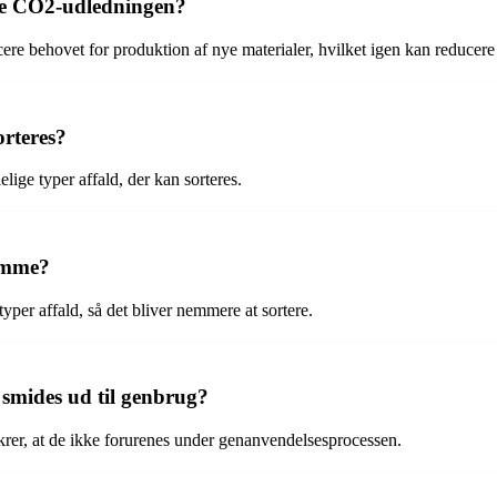
ere CO2-udledningen?
cere behovet for produktion af nye materialer, hvilket igen kan reduce
orteres?
elige typer affald, der kan sorteres.
emme?
typer affald, så det bliver nemmere at sortere.
e smides ud til genbrug?
krer, at de ikke forurenes under genanvendelsesprocessen.