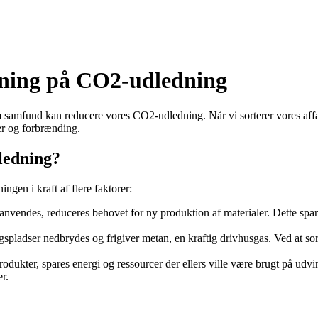
rkning på CO2-udledning
om samfund kan reducere vores CO2-udledning. Når vi sorterer vores affa
er og forbrænding.
ledning?
gen i kraft af flere faktorer:
anvendes, reduceres behovet for ny produktion af materialer. Dette sp
gspladser nedbrydes og frigiver metan, en kraftig drivhusgas. Ved at s
odukter, spares energi og ressourcer der ellers ville være brugt på udvi
r.