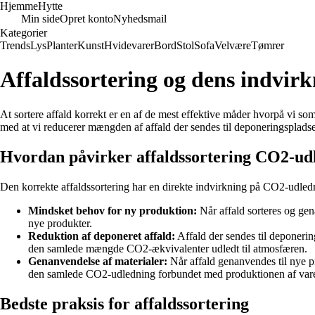
Hjemme
Hytte
Min side
Opret konto
Nyhedsmail
Kategorier
Trends
Lys
Planter
Kunst
Hvidevarer
Bord
Stol
Sofa
Velvære
Tømrer
Affaldssortering og dens indvi
At sortere affald korrekt er en af de mest effektive måder hvorpå vi s
med at vi reducerer mængden af affald der sendes til deponeringsplads
Hvordan påvirker affaldssortering CO2-ud
Den korrekte affaldssortering har en direkte indvirkning på CO2-udlednin
Mindsket behov for ny produktion:
Når affald sorteres og gen
nye produkter.
Reduktion af deponeret affald:
Affald der sendes til deponerin
den samlede mængde CO2-ækvivalenter udledt til atmosfæren.
Genanvendelse af materialer:
Når affald genanvendes til nye pr
den samlede CO2-udledning forbundet med produktionen af vare
Bedste praksis for affaldssortering