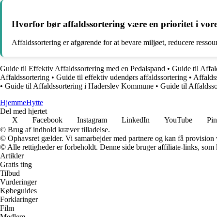
Hvorfor bør affaldssortering være en prioritet i vo
Affaldssortering er afgørende for at bevare miljøet, reducere ress
Guide til Effektiv Affaldssortering med en Pedalspand
•
Guide til Affal
Affaldssortering
•
Guide til effektiv udendørs affaldssortering
•
Affalds
•
Guide til Affaldssortering i Haderslev Kommune
•
Guide til Affaldss
Hjemme
Hytte
Del med hjertet
X
Facebook
Instagram
LinkedIn
YouTube
Pin
© Brug af indhold kræver tilladelse.
© Ophavsret gælder. Vi samarbejder med partnere og kan få provision
© Alle rettigheder er forbeholdt. Denne side bruger affiliate-links, som
Artikler
Gratis ting
Tilbud
Vurderinger
Købeguides
Forklaringer
Film
Medlem