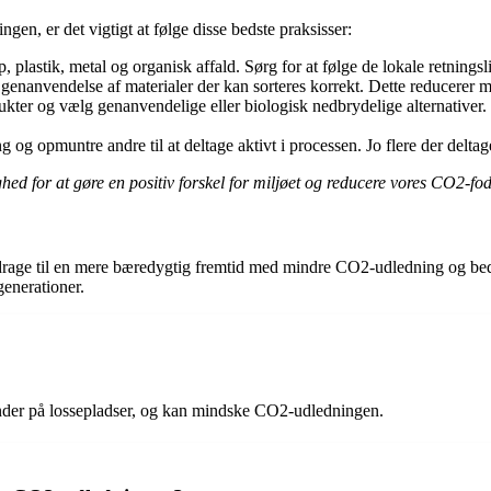
en, er det vigtigt at følge disse bedste praksisser:
 plastik, metal og organisk affald. Sørg for at følge de lokale retningsli
genanvendelse af materialer der kan sorteres korrekt. Dette reducerer m
ter og vælg genanvendelige eller biologisk nedbrydelige alternativer
 og opmuntre andre til at deltage aktivt i processen. Jo flere der delta
ghed for at gøre en positiv forskel for miljøet og reducere vores CO2-fod
 bidrage til en mere bæredygtig fremtid med mindre CO2-udledning og be
generationer.
ender på lossepladser, og kan mindske CO2-udledningen.