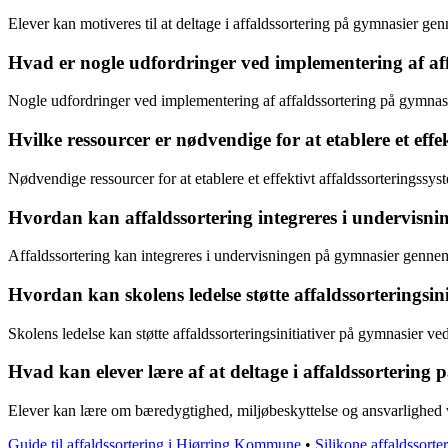
Elever kan motiveres til at deltage i affaldssortering på gymnasier 
Hvad er nogle udfordringer ved implementering af af
Nogle udfordringer ved implementering af affaldssortering på gymna
Hvilke ressourcer er nødvendige for at etablere et eff
Nødvendige ressourcer for at etablere et effektivt affaldssorteringssy
Hvordan kan affaldssortering integreres i undervisn
Affaldssortering kan integreres i undervisningen på gymnasier gennem
Hvordan kan skolens ledelse støtte affaldssorteringsin
Skolens ledelse kan støtte affaldssorteringsinitiativer på gymnasier v
Hvad kan elever lære af at deltage i affaldssortering
Elever kan lære om bæredygtighed, miljøbeskyttelse og ansvarlighed ve
Guide til affaldssortering i Hjørring Kommune
•
Silikone affaldssorte