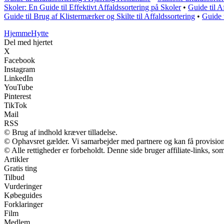
Skoler: En Guide til Effektivt Affaldssortering på Skoler
•
Guide til 
Guide til Brug af Klistermærker og Skilte til Affaldssortering
•
Guide 
Hjemme
Hytte
Del med hjertet
X
Facebook
Instagram
LinkedIn
YouTube
Pinterest
TikTok
Mail
RSS
© Brug af indhold kræver tilladelse.
© Ophavsret gælder. Vi samarbejder med partnere og kan få provisio
© Alle rettigheder er forbeholdt. Denne side bruger affiliate-links, so
Artikler
Gratis ting
Tilbud
Vurderinger
Købeguides
Forklaringer
Film
Medlem