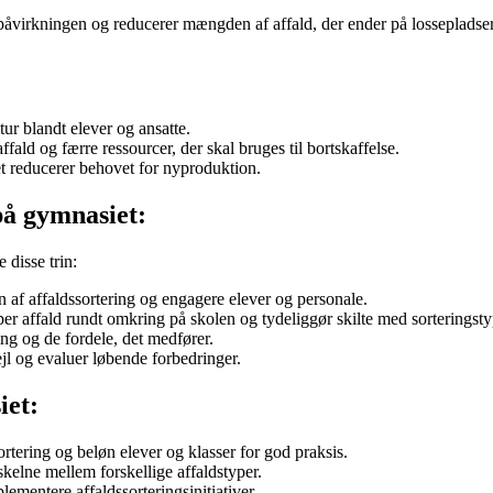
åvirkningen og reducerer mængden af affald, der ender på lossepladser.
ur blandt elever og ansatte.
ffald og færre ressourcer, der skal bruges til bortskaffelse.
t reducerer behovet for nyproduktion.
på gymnasiet:
disse trin:
 af affaldssortering og engagere elever og personale.
yper affald rundt omkring på skolen og tydeliggør skilte med sorteringst
ing og de fordele, det medfører.
jl og evaluer løbende forbedringer.
iet:
tering og beløn elever og klasser for god praksis.
kelne mellem forskellige affaldstyper.
ementere affaldssorteringsinitiativer.