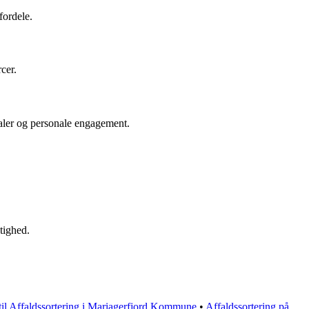
fordele.
cer.
rialer og personale engagement.
tighed.
til Affaldssortering i Mariagerfjord Kommune
•
Affaldssortering på