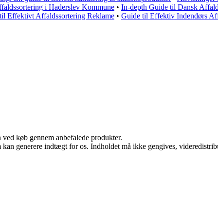
Affaldssortering i Haderslev Kommune
•
In-depth Guide til Dansk Affald
til Effektivt Affaldssortering Reklame
•
Guide til Effektiv Indendørs Af
n ved køb gennem anbefalede produkter.
m kan generere indtægt for os. Indholdet må ikke gengives, videredistrib