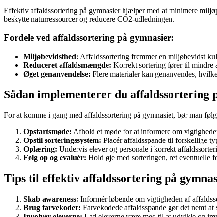
Effektiv affaldssortering på gymnasier hjælper med at minimere miljøp
beskytte naturressourcer og reducere CO2-udledningen.
Fordele ved affaldssortering på gymnasier:
Miljøbevidsthed:
Affaldssortering fremmer en miljøbevidst kult
Reduceret affaldsmængde:
Korrekt sortering fører til mindre a
Øget genanvendelse:
Flere materialer kan genanvendes, hvilke
Sådan implementerer du affaldssortering 
For at komme i gang med affaldssortering på gymnasiet, bør man følge 
Opstartsmøde:
Afhold et møde for at informere om vigtigheden
Opstil sorteringssystem:
Placér affaldsspande til forskellige t
Oplæring:
Undervis elever og personale i korrekt affaldssorter
Følg op og evaluér:
Hold øje med sorteringen, ret eventuelle fe
Tips til effektiv affaldssortering på gymnas
Skab awareness:
Informér løbende om vigtigheden af affaldssor
Brug farvekoder:
Farvekodede affaldsspande gør det nemt at s
Involvér eleverne:
Lad eleverne være med til at udvikle og impl