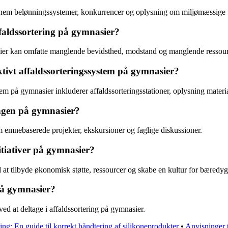
gennem belønningssystemer, konkurrencer og oplysning om miljømæssige 
faldssortering på gymnasier?
sier kan omfatte manglende bevidsthed, modstand og manglende ressour
ektivt affaldssorteringssystem på gymnasier?
stem på gymnasier inkluderer affaldssorteringsstationer, oplysning mate
ingen på gymnasier?
 emnebaserede projekter, ekskursioner og faglige diskussioner.
itiativer på gymnasier?
ed at tilbyde økonomisk støtte, ressourcer og skabe en kultur for bæredyg
 på gymnasier?
d at deltage i affaldssortering på gymnasier.
ring: En guide til korrekt håndtering af silikoneprodukter
•
Anvisninger 