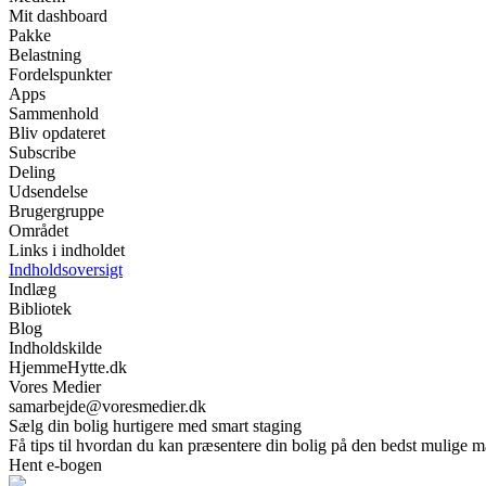
Mit dashboard
Pakke
Belastning
Fordelspunkter
Apps
Sammenhold
Bliv opdateret
Subscribe
Deling
Udsendelse
Brugergruppe
Området
Links i indholdet
Indholdsoversigt
Indlæg
Bibliotek
Blog
Indholdskilde
HjemmeHytte.dk
Vores Medier
samarbejde@voresmedier.dk
Sælg din bolig hurtigere med smart staging
Få tips til hvordan du kan præsentere din bolig på den bedst mulige m
Hent e-bogen