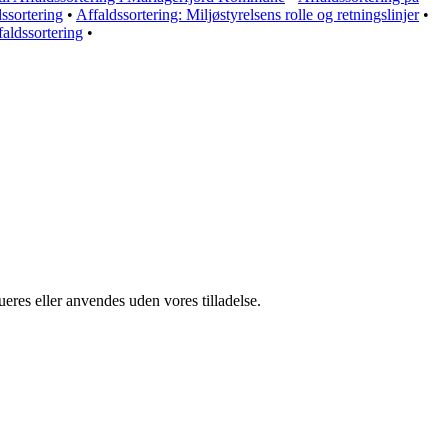
ssortering
•
Affaldssortering: Miljøstyrelsens rolle og retningslinjer
•
faldssortering
•
ueres eller anvendes uden vores tilladelse.