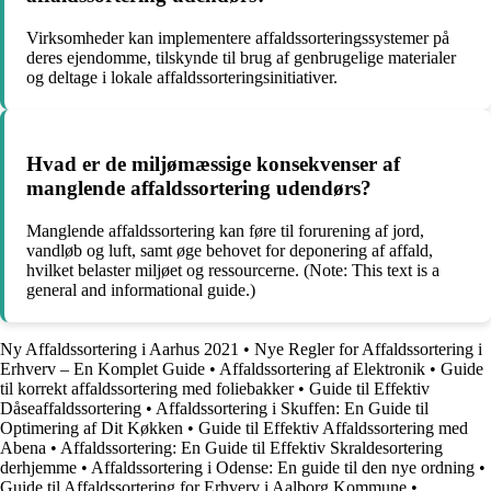
Virksomheder kan implementere affaldssorteringssystemer på
deres ejendomme, tilskynde til brug af genbrugelige materialer
og deltage i lokale affaldssorteringsinitiativer.
Hvad er de miljømæssige konsekvenser af
manglende affaldssortering udendørs?
Manglende affaldssortering kan føre til forurening af jord,
vandløb og luft, samt øge behovet for deponering af affald,
hvilket belaster miljøet og ressourcerne. (Note: This text is a
general and informational guide.)
Ny Affaldssortering i Aarhus 2021
•
Nye Regler for Affaldssortering i
Erhverv – En Komplet Guide
•
Affaldssortering af Elektronik
•
Guide
til korrekt affaldssortering med foliebakker
•
Guide til Effektiv
Dåseaffaldssortering
•
Affaldssortering i Skuffen: En Guide til
Optimering af Dit Køkken
•
Guide til Effektiv Affaldssortering med
Abena
•
Affaldssortering: En Guide til Effektiv Skraldesortering
derhjemme
•
Affaldssortering i Odense: En guide til den nye ordning
•
Guide til Affaldssortering for Erhverv i Aalborg Kommune
•