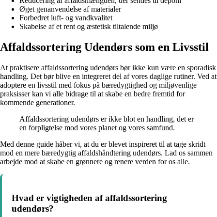
Reducering af affaldsmængden, der sendes til deponi
Øget genanvendelse af materialer
Forbedret luft- og vandkvalitet
Skabelse af et rent og æstetisk tiltalende miljø
Affaldssortering Udendørs som en Livsstil
At praktisere affaldssortering udendørs bør ikke kun være en sporadisk
handling. Det bør blive en integreret del af vores daglige rutiner. Ved at
adoptere en livsstil med fokus på bæredygtighed og miljøvenlige
praksisser kan vi alle bidrage til at skabe en bedre fremtid for
kommende generationer.
Affaldssortering udendørs er ikke blot en handling, det er
en forpligtelse mod vores planet og vores samfund.
Med denne guide håber vi, at du er blevet inspireret til at tage skridt
mod en mere bæredygtig affaldshåndtering udendørs. Lad os sammen
arbejde mod at skabe en grønnere og renere verden for os alle.
Hvad er vigtigheden af affaldssortering
udendørs?