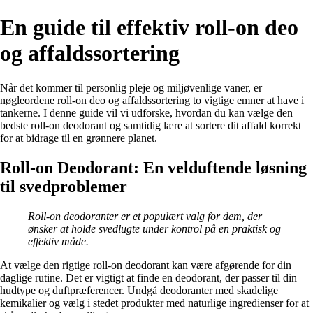
En guide til effektiv roll-on deo
og affaldssortering
Når det kommer til personlig pleje og miljøvenlige vaner, er
nøgleordene roll-on deo og affaldssortering to vigtige emner at have i
tankerne. I denne guide vil vi udforske, hvordan du kan vælge den
bedste roll-on deodorant og samtidig lære at sortere dit affald korrekt
for at bidrage til en grønnere planet.
Roll-on Deodorant: En velduftende løsning
til svedproblemer
Roll-on deodoranter er et populært valg for dem, der
ønsker at holde svedlugte under kontrol på en praktisk og
effektiv måde.
At vælge den rigtige roll-on deodorant kan være afgørende for din
daglige rutine. Det er vigtigt at finde en deodorant, der passer til din
hudtype og duftpræferencer. Undgå deodoranter med skadelige
kemikalier og vælg i stedet produkter med naturlige ingredienser for at