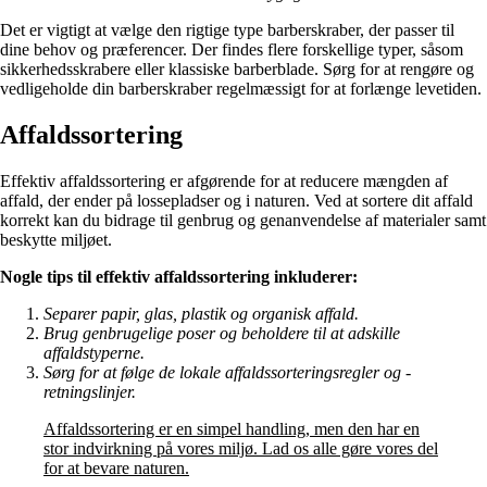
Det er vigtigt at vælge den rigtige type barberskraber, der passer til
dine behov og præferencer. Der findes flere forskellige typer, såsom
sikkerhedsskrabere eller klassiske barberblade. Sørg for at rengøre og
vedligeholde din barberskraber regelmæssigt for at forlænge levetiden.
Affaldssortering
Effektiv affaldssortering er afgørende for at reducere mængden af
affald, der ender på lossepladser og i naturen. Ved at sortere dit affald
korrekt kan du bidrage til genbrug og genanvendelse af materialer samt
beskytte miljøet.
Nogle tips til effektiv affaldssortering inkluderer:
Separer papir, glas, plastik og organisk affald.
Brug genbrugelige poser og beholdere til at adskille
affaldstyperne.
Sørg for at følge de lokale affaldssorteringsregler og -
retningslinjer.
Affaldssortering er en simpel handling, men den har en
stor indvirkning på vores miljø. Lad os alle gøre vores del
for at bevare naturen.