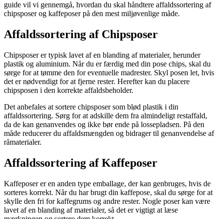
guide vil vi gennemgå, hvordan du skal håndtere affaldssortering af
chipsposer og kaffeposer på den mest miljøvenlige måde.
Affaldssortering af Chipsposer
Chipsposer er typisk lavet af en blanding af materialer, herunder
plastik og aluminium. Når du er færdig med din pose chips, skal du
sørge for at tømme den for eventuelle madrester. Skyl posen let, hvis
det er nødvendigt for at fjerne rester. Herefter kan du placere
chipsposen i den korrekte affaldsbeholder.
Det anbefales at sortere chipsposer som blød plastik i din
affaldssortering. Sørg for at adskille dem fra almindeligt restaffald,
da de kan genanvendes og ikke bør ende på lossepladsen. På den
måde reducerer du affaldsmængden og bidrager til genanvendelse af
råmaterialer.
Affaldssortering af Kaffeposer
Kaffeposer er en anden type emballage, der kan genbruges, hvis de
sorteres korrekt. Når du har brugt din kaffepose, skal du sørge for at
skylle den fri for kaffegrums og andre rester. Nogle poser kan være
lavet af en blanding af materialer, så det er vigtigt at læse
mærkningen og sortere dem korrekt.