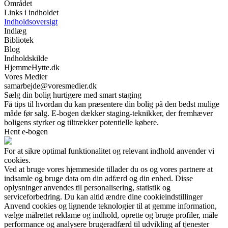
Området
Links i indholdet
Indholdsoversigt
Indlæg
Bibliotek
Blog
Indholdskilde
HjemmeHytte.dk
Vores Medier
samarbejde@voresmedier.dk
Sælg din bolig hurtigere med smart staging
Få tips til hvordan du kan præsentere din bolig på den bedst mulige
måde før salg. E-bogen dækker staging-teknikker, der fremhæver
boligens styrker og tiltrækker potentielle købere.
Hent e-bogen
For at sikre optimal funktionalitet og relevant indhold anvender vi
cookies.
Ved at bruge vores hjemmeside tillader du os og vores partnere at
indsamle og bruge data om din adfærd og din enhed. Disse
oplysninger anvendes til personalisering, statistik og
serviceforbedring. Du kan altid ændre dine cookieindstillinger
Anvend cookies og lignende teknologier til at gemme information,
vælge målrettet reklame og indhold, oprette og bruge profiler, måle
performance og analysere brugeradfærd til udvikling af tjenester