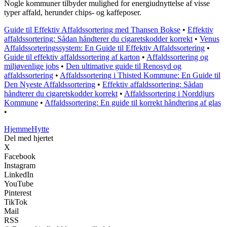
Nogle kommuner tilbyder mulighed for energiudnyttelse af visse
typer affald, herunder chips- og kaffeposer.
Guide til Effektiv Affaldssortering med Thansen Bokse
•
Effektiv
affaldssortering: Sådan håndterer du cigaretskodder korrekt
•
Venus
Affaldssorteringssystem: En Guide til Effektiv Affaldssortering
•
Guide til effektiv affaldssortering af karton
•
Affaldssortering og
miljøvenlige jobs
•
Den ultimative guide til Renosyd og
affaldssortering
•
Affaldssortering i Thisted Kommune: En Guide til
Den Nyeste Affaldssortering
•
Effektiv affaldssortering: Sådan
håndterer du cigaretskodder korrekt
•
Affaldssortering i Norddjurs
Kommune
•
Affaldssortering: En guide til korrekt håndtering af glas
•
Hjemme
Hytte
Del med hjertet
X
Facebook
Instagram
LinkedIn
YouTube
Pinterest
TikTok
Mail
RSS