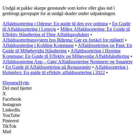
Undgå at pakke skarpe genstande som knive eller glas ind i
genbrugt gavepapir for at undgå skader under udpakningen.
Affaldssortering i Odense: En guide til den nye ordning
•
En Guide
til Affaldssortering i Lemvig
•
Millex Affaldssortering: En Guide til
Effektiv Håndtering af Dine Affaldsprodukter
•
Affaldssorteringssystem hos Biltema: Gør en forskel for miljøet!
•
Affaldssortering i Kolding Kommune
•
Affaldssortering og Pant: En
Guide til Miljøbevidst Håndtering
•
Affaldssortering i Herning
Kommune: En Guide til Effektiv og Miljøvenlig Affaldshåndtering
•
Affaldssortering App – Gøre Affaldssortering Nemmere og Smartere
•
En Guide til Affaldssortering på Restauranter
•
Affaldssortering i
Holstebro: En guide til effektiv affaldssortering i 2022
•
Hjemme
Hytte
Del med hjertet
X
Facebook
Instagram
LinkedIn
YouTube
Pinterest
TikTok
Mail