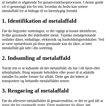
af metallet er afgørende for genanvendelsesprocessen. I denne guide
vil vi gennemgå trin for trin, hvordan du bedst kan sortere
metalaffald for at bidrage til en bæredygtig fremtid.
1. Identifikation af metalaffald
Før du begynder sorteringen, er det vigtigt at kunne identificere,
hvilke genstande der indeholder metal. Typiske metalgenstande
omfatter dåser, emballage, elektronik og husholdningsredskaber. Ved
at være opmærksom på disse genstande kan du sikre, at intet
metalaffald går tabt i din sortering.
2. Indsamling af metalaffald
Næste trin er at indsamle alt det metalaffald, du har i dit hjem eller
arbejdsplads. Brug separate beholdere eller poser til at adskille
metallet fra andre former for affald. Dette gør det lettere at
transportere og behandle metalaffaldet senere.
3. Rengøring af metalaffald
Før du afleverer metalaffaldet til genanvendelse, er det en god idé at
rense det for eventuelle rester. Fjern madrester fra dåser, bøj