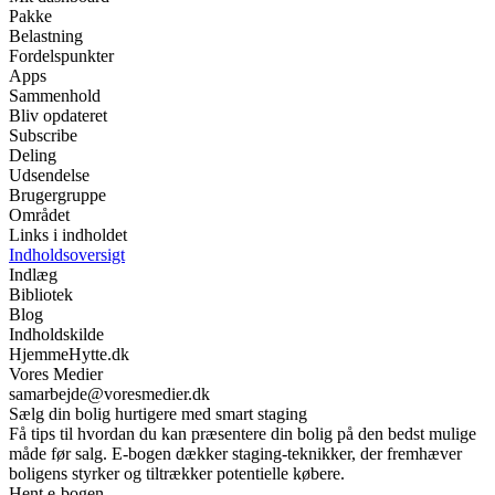
Pakke
Belastning
Fordelspunkter
Apps
Sammenhold
Bliv opdateret
Subscribe
Deling
Udsendelse
Brugergruppe
Området
Links i indholdet
Indholdsoversigt
Indlæg
Bibliotek
Blog
Indholdskilde
HjemmeHytte.dk
Vores Medier
samarbejde@voresmedier.dk
Sælg din bolig hurtigere med smart staging
Få tips til hvordan du kan præsentere din bolig på den bedst mulige
måde før salg. E-bogen dækker staging-teknikker, der fremhæver
boligens styrker og tiltrækker potentielle købere.
Hent e-bogen