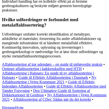
Individuel handling har en kollektiv effekt på at fremme
genbrugskulturen og beskytte miljøet gennem bæredygtige
praksisser.
Hvilke udfordringer er forbundet med
metalaffaldssortering?
Udfordringer omfatter korrekt identifikation af metaltyper,
adskillelse af materialer, forurening fra andre affaldsfraktioner og
manglende infrastruktur til at håndtere metalaffald effektivt.
Kontinuerlig innovation, oplysning og investeringer i
genbrugsteknologi er nødvendige for at løse disse udfordringer og
styrke metalaffaldssorteringsprocessen.
Affaldssortering af træ udendørs – en guide til miljøvenlig praksis
•
Optimer affaldssortering i køkkenskuffen med HTH
•
Affaldssortering i Halsnæs: En guide til ny affaldssortering i
Halsnæs
•
Guide til Effektiv Affaldssortering i Danmark
•
Ny
Affaldssortering i Vejen Kommune 2021
•
Guide til Effektiv
Indendørs Affaldssortering
•
Guide til Effektiv Affaldssortering med
Tønder Forsyning
•
Den Ultimative Guide til Sortering af
Drikkekartoner til Genbrug
•
Ny Affaldssortering i Vejen Kommune
2021
•
Affaldssortering af CDer: Sådan gør du det korrekt
•
Hjemme
Hytte