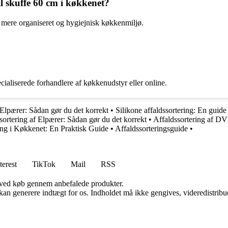
il skuffe 60 cm i køkkenet?
t mere organiseret og hygiejnisk køkkenmiljø.
cialiserede forhandlere af køkkenudstyr eller online.
 Elpærer: Sådan gør du det korrekt
•
Silikone affaldssortering: En guide 
sortering af Elpærer: Sådan gør du det korrekt
•
Affaldssortering af DV
ing i Køkkenet: En Praktisk Guide
•
Affaldssorteringsguide
•
terest
TikTok
Mail
RSS
 ved køb gennem anbefalede produkter.
 kan generere indtægt for os. Indholdet må ikke gengives, videredistribue