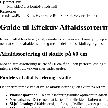
Hjemme
Hytte
Min side
Opret konto
Nyhedsmail
Kategorier
Trends
Lys
Planter
Kunst
Hvidevarer
Bord
Stol
Sofa
Velvære
Tømrer
Guide til Effektiv Affaldssorteri
Effektiv affaldssortering er afgørende for at bevare en bæredygtig og mi
nemt at sortere affaldet, samtidig med at det holdes skjult og organiseret
Affaldssortering til skuffe på 60 cm
Med en affaldssorteringsskuffe på 60 cm får du den perfekte løsning til 
integrere det i dit køkken eller badeværelse.
Fordele ved affaldssortering i skuffe
Der er flere fordele ved at vælge affaldssortering i en skuffe på 60 cm:
Pladsbesparende:
En affaldssorteringsskuffe optimerer pladsen 
Nem adgang:
Det er nemt at kaste affald direkte i skuffen uden a
Skjult løsning:
Affaldet er skjult for øjet, hvilket giver et pænt 