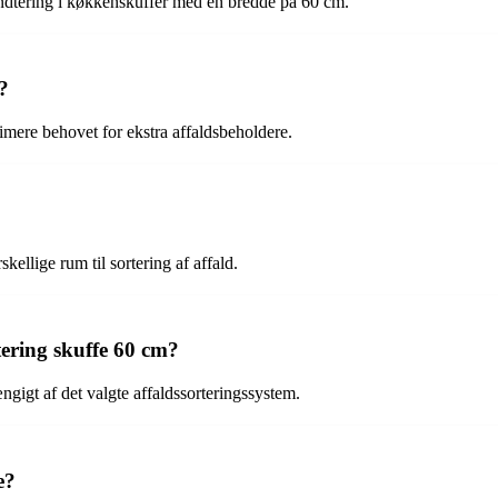
shåndtering i køkkenskuffer med en bredde på 60 cm.
?
imere behovet for ekstra affaldsbeholdere.
kellige rum til sortering af affald.
tering skuffe 60 cm?
ngigt af det valgte affaldssorteringssystem.
e?