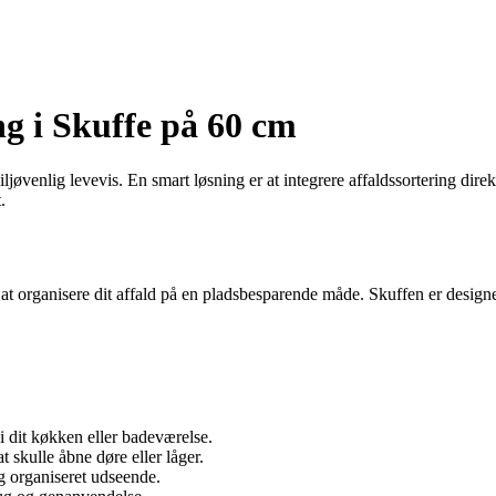
ng i Skuffe på 60 cm
ljøvenlig levevis. En smart løsning er at integrere affaldssortering dire
.
at organisere dit affald på en pladsbesparende måde. Skuffen er designet 
i dit køkken eller badeværelse.
t skulle åbne døre eller låger.
og organiseret udseende.