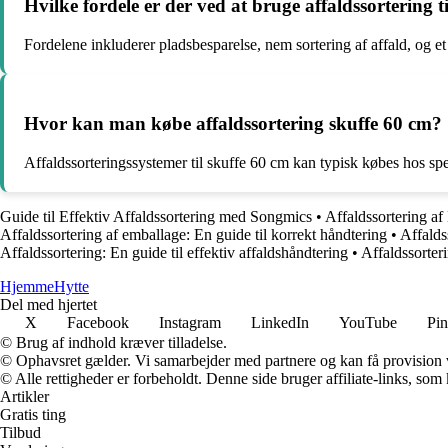
Hvilke fordele er der ved at bruge affaldssortering t
Fordelene inkluderer pladsbesparelse, nem sortering af affald, og e
Hvor kan man købe affaldssortering skuffe 60 cm?
Affaldssorteringssystemer til skuffe 60 cm kan typisk købes hos spe
Guide til Effektiv Affaldssortering med Songmics
•
Affaldssortering af
Affaldssortering af emballage: En guide til korrekt håndtering
•
Affalds
Affaldssortering: En guide til effektiv affaldshåndtering
•
Affaldssorter
Hjemme
Hytte
Del med hjertet
X
Facebook
Instagram
LinkedIn
YouTube
Pin
© Brug af indhold kræver tilladelse.
© Ophavsret gælder. Vi samarbejder med partnere og kan få provision
© Alle rettigheder er forbeholdt. Denne side bruger affiliate-links, som
Artikler
Gratis ting
Tilbud