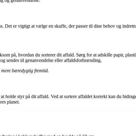
rug og genanvendelse.
s. Det er vigtigt at vælge en skuffe, der passer til dine behov og indret
som på, hvordan du sorterer dit affald. Sørg for at adskille papir, plastik
 og sendes til genanvendelse eller affaldsforbrænding.
n mere bæredygtig fremtid.
 at holde styr på dit affald. Ved at sortere affaldet korrekt kan du bidra
res planet.