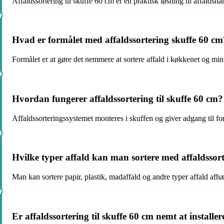
Affaldssortering til skuffe 60 cm er en praktisk løsning til affald
Hvad er formålet med affaldssortering skuffe 60 cm
Formålet er at gøre det nemmere at sortere affald i køkkenet og min
Hvordan fungerer affaldssortering til skuffe 60 cm?
Affaldssorteringssystemet monteres i skuffen og giver adgang til fors
Hvilke typer affald kan man sortere med affaldssor
Man kan sortere papir, plastik, madaffald og andre typer affald afhæ
Er affaldssortering til skuffe 60 cm nemt at installer