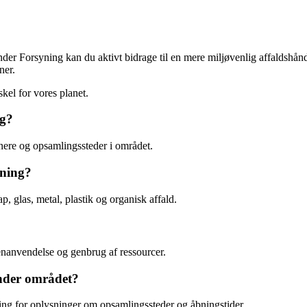
r Forsyning kan du aktivt bidrage til en mere miljøvenlig affaldshåndte
ner.
kel for vores planet.
ng?
inere og opsamlingssteder i området.
yning?
, glas, metal, plastik og organisk affald.
enanvendelse og genbrug af ressourcer.
ønder området?
ing for oplysninger om opsamlingssteder og åbningstider.