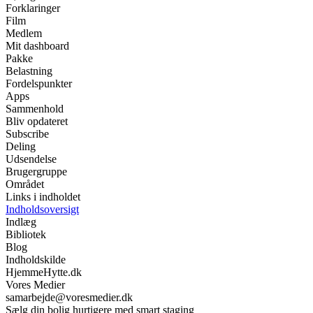
Forklaringer
Film
Medlem
Mit dashboard
Pakke
Belastning
Fordelspunkter
Apps
Sammenhold
Bliv opdateret
Subscribe
Deling
Udsendelse
Brugergruppe
Området
Links i indholdet
Indholdsoversigt
Indlæg
Bibliotek
Blog
Indholdskilde
HjemmeHytte.dk
Vores Medier
samarbejde@voresmedier.dk
Sælg din bolig hurtigere med smart staging