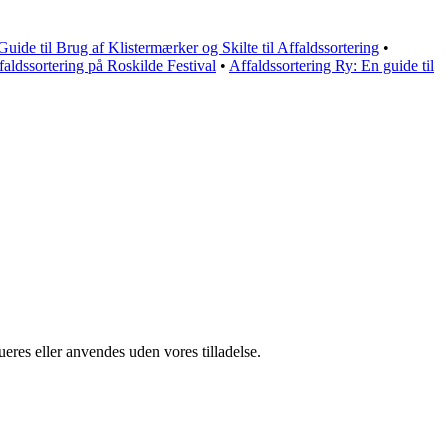
Guide til Brug af Klistermærker og Skilte til Affaldssortering
•
faldssortering på Roskilde Festival
•
Affaldssortering Ry: En guide til
ueres eller anvendes uden vores tilladelse.