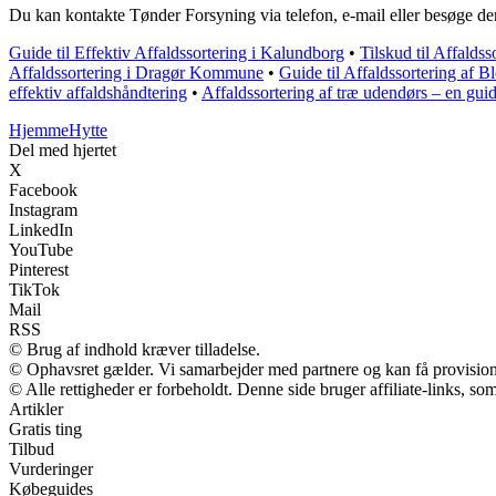
Du kan kontakte Tønder Forsyning via telefon, e-mail eller besøge der
Guide til Effektiv Affaldssortering i Kalundborg
•
Tilskud til Affalds
Affaldssortering i Dragør Kommune
•
Guide til Affaldssortering af Bl
effektiv affaldshåndtering
•
Affaldssortering af træ udendørs – en guide
Hjemme
Hytte
Del med hjertet
X
Facebook
Instagram
LinkedIn
YouTube
Pinterest
TikTok
Mail
RSS
© Brug af indhold kræver tilladelse.
© Ophavsret gælder. Vi samarbejder med partnere og kan få provisio
© Alle rettigheder er forbeholdt. Denne side bruger affiliate-links, so
Artikler
Gratis ting
Tilbud
Vurderinger
Købeguides