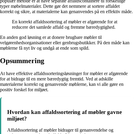
populær metode er at have separate affaldscontainere til forskellige
typer møbelmaterialer. Dette gør det nemmere at sortere affaldet
korrekt og sikre, at materialerne kan genanvendes på en effektiv måde.
En korrekt affaldssortering af møbler er afgørende for at
reducere det samlede affald og fremme bæredygtighed.
En anden god løsning er at donere brugbare møbler til
velgørenhedsorganisationer eller genbrugsbutikker. På den måde kan
møblerne få nyt liv og undgå at ende som spild.
Opsummering
At have effektive affaldssorteringsløsninger for møbler er afgørende
for at bidrage til en mere bæredygtig fremtid. Ved at adskille
materialerne korrekt og genanvende møblerne, kan vi alle gøre en
positiv forskel for miljøet.
Hvordan kan affaldssortering af møbler gavne
miljøet?
Affaldssortering af møbler bidrager til genanvendelse og