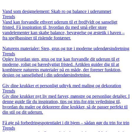
Vand som designelement: Skab ro og balance i uderummet
Trends
Vand kan forvandle ethvert uderum til et fredfyldt og sanseligt
fristed. Få inspiration til, hvordan du med små eller store
vandelementer kan skabe balance, bevægelse og æstetik i haven –
fra spejlbassiner til rislende fontæner.
Naturens materialer: Sten, grus og træ i moderne udendørsindretning
Trends
Oplev hvordan sten, grus og træ kan forvandle dit uderum til et
moderne, roligt og bæredygtigt fristed. Artiklen guider dig til at
kombinere naturens materialer på en måde, der forener funktion,
design og sanselighed i din udendørsindretning.
Giv dine krukker et personligt udtryk med maling og dekoration
Trends
Giv dine krukker nyt liv med farver, mønstre og personlige detaljer. I
denne guide får du inspiration, tips og trin-for-trin vejledning til,
hvordan du maler og dekorerer dine krukker, så de passer perfekt til
din stil og dit uderum.
Få øje på forbedringspotentialet i dit hjem – sådan gør du trin for trin
Trends