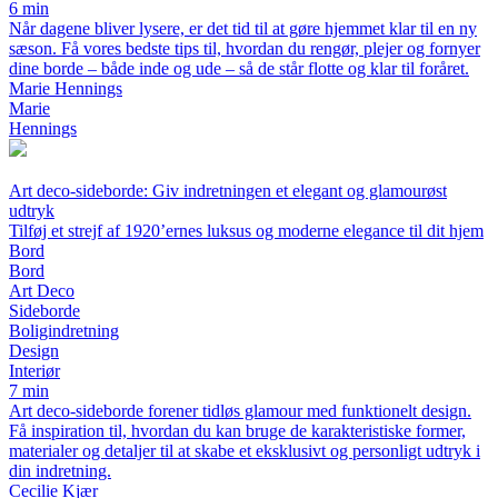
6 min
Når dagene bliver lysere, er det tid til at gøre hjemmet klar til en ny
sæson. Få vores bedste tips til, hvordan du rengør, plejer og fornyer
dine borde – både inde og ude – så de står flotte og klar til foråret.
Marie Hennings
Marie
Hennings
Art deco-sideborde: Giv indretningen et elegant og glamourøst
udtryk
Tilføj et strejf af 1920’ernes luksus og moderne elegance til dit hjem
Bord
Bord
Art Deco
Sideborde
Boligindretning
Design
Interiør
7 min
Art deco-sideborde forener tidløs glamour med funktionelt design.
Få inspiration til, hvordan du kan bruge de karakteristiske former,
materialer og detaljer til at skabe et eksklusivt og personligt udtryk i
din indretning.
Cecilie Kjær