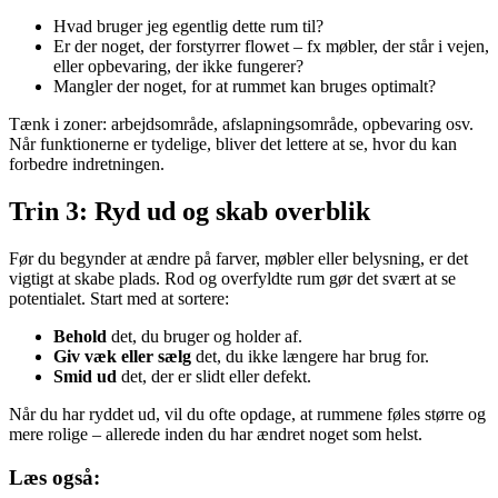
Hvad bruger jeg egentlig dette rum til?
Er der noget, der forstyrrer flowet – fx møbler, der står i vejen,
eller opbevaring, der ikke fungerer?
Mangler der noget, for at rummet kan bruges optimalt?
Tænk i zoner: arbejdsområde, afslapningsområde, opbevaring osv.
Når funktionerne er tydelige, bliver det lettere at se, hvor du kan
forbedre indretningen.
Trin 3: Ryd ud og skab overblik
Før du begynder at ændre på farver, møbler eller belysning, er det
vigtigt at skabe plads. Rod og overfyldte rum gør det svært at se
potentialet. Start med at sortere:
Behold
det, du bruger og holder af.
Giv væk eller sælg
det, du ikke længere har brug for.
Smid ud
det, der er slidt eller defekt.
Når du har ryddet ud, vil du ofte opdage, at rummene føles større og
mere rolige – allerede inden du har ændret noget som helst.
Læs også: