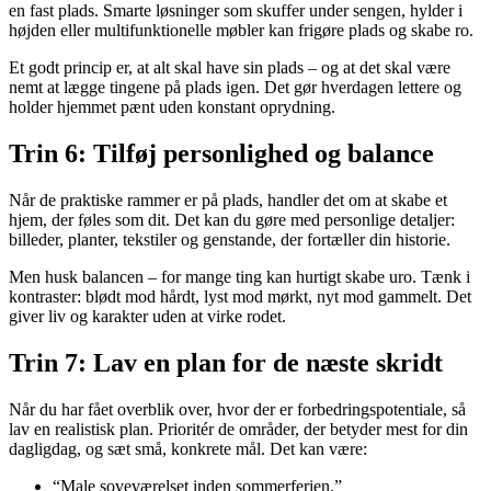
en fast plads. Smarte løsninger som skuffer under sengen, hylder i
højden eller multifunktionelle møbler kan frigøre plads og skabe ro.
Et godt princip er, at alt skal have sin plads – og at det skal være
nemt at lægge tingene på plads igen. Det gør hverdagen lettere og
holder hjemmet pænt uden konstant oprydning.
Trin 6: Tilføj personlighed og balance
Når de praktiske rammer er på plads, handler det om at skabe et
hjem, der føles som dit. Det kan du gøre med personlige detaljer:
billeder, planter, tekstiler og genstande, der fortæller din historie.
Men husk balancen – for mange ting kan hurtigt skabe uro. Tænk i
kontraster: blødt mod hårdt, lyst mod mørkt, nyt mod gammelt. Det
giver liv og karakter uden at virke rodet.
Trin 7: Lav en plan for de næste skridt
Når du har fået overblik over, hvor der er forbedringspotentiale, så
lav en realistisk plan. Prioritér de områder, der betyder mest for din
dagligdag, og sæt små, konkrete mål. Det kan være:
“Male soveværelset inden sommerferien.”