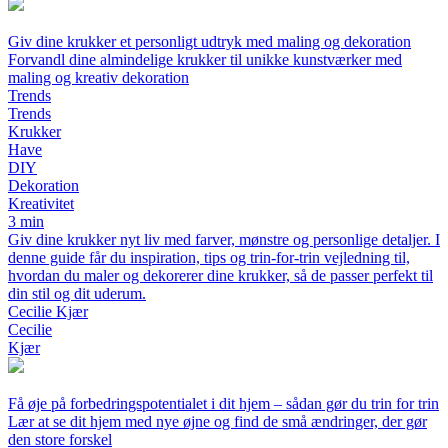
Giv dine krukker et personligt udtryk med maling og dekoration
Forvandl dine almindelige krukker til unikke kunstværker med
maling og kreativ dekoration
Trends
Trends
Krukker
Have
DIY
Dekoration
Kreativitet
3 min
Giv dine krukker nyt liv med farver, mønstre og personlige detaljer. I
denne guide får du inspiration, tips og trin-for-trin vejledning til,
hvordan du maler og dekorerer dine krukker, så de passer perfekt til
din stil og dit uderum.
Cecilie Kjær
Cecilie
Kjær
Få øje på forbedringspotentialet i dit hjem – sådan gør du trin for trin
Lær at se dit hjem med nye øjne og find de små ændringer, der gør
den store forskel