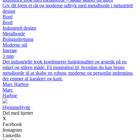
Giv dit hjem et råt og moderne udtryk med metalborde i industrielt
design
Bord
Bord
Industrielt design
Metalborde
Boligindretning
Moderne stil
Interiør
3 min
Det industrielle look kombinerer funktionalitet og æstetik på en
enkel og stilren måde. Få inspiration til, hvordan du kan bruge
metalborde til at skabe en robust, moderne og personlig indretning,
der emmer af karakter og kant.
Marc Harboe
Marc
Harboe
Hjemme
Hytte
Del med hjertet
X
Facebook
Instagram
LinkedIn