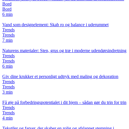
Bord
Bord
6 min
Vand som designelement: Skab ro og balance i uderummet
Trends
Trends
7 min
Naturens materialer: Sten, grus og træ i moderne udendørsindretning
Trends
Trends
6 min
Giv dine krukker et personligt udtryk med maling og dekoration
Trends
Trends
3 min
Få øje på forbedringspotentialet i dit hjem – sådan gør du trin for trin
Trends
Trends
4 min
Tekstiler og farver, der skaber en rolig og afslappet stemning i