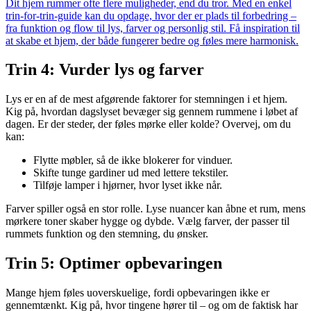
Dit hjem rummer ofte flere muligheder, end du tror. Med en enkel
trin-for-trin-guide kan du opdage, hvor der er plads til forbedring –
fra funktion og flow til lys, farver og personlig stil. Få inspiration til
at skabe et hjem, der både fungerer bedre og føles mere harmonisk.
Trin 4: Vurder lys og farver
Lys er en af de mest afgørende faktorer for stemningen i et hjem.
Kig på, hvordan dagslyset bevæger sig gennem rummene i løbet af
dagen. Er der steder, der føles mørke eller kolde? Overvej, om du
kan:
Flytte møbler, så de ikke blokerer for vinduer.
Skifte tunge gardiner ud med lettere tekstiler.
Tilføje lamper i hjørner, hvor lyset ikke når.
Farver spiller også en stor rolle. Lyse nuancer kan åbne et rum, mens
mørkere toner skaber hygge og dybde. Vælg farver, der passer til
rummets funktion og den stemning, du ønsker.
Trin 5: Optimer opbevaringen
Mange hjem føles uoverskuelige, fordi opbevaringen ikke er
gennemtænkt. Kig på, hvor tingene hører til – og om de faktisk har