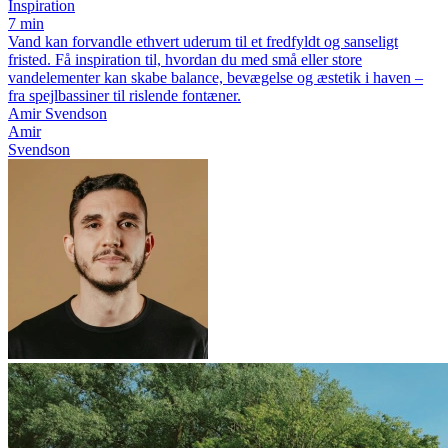
Inspiration
7 min
Vand kan forvandle ethvert uderum til et fredfyldt og sanseligt
fristed. Få inspiration til, hvordan du med små eller store
vandelementer kan skabe balance, bevægelse og æstetik i haven –
fra spejlbassiner til rislende fontæner.
Amir Svendson
Amir
Svendson