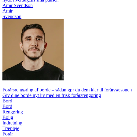
Amir Svendson
Amir
Svendson
Forårsrengøring af borde – sådan gør du dem klar til forårssæsonen
Giv dine borde nyt liv med en frisk forårsrengøring
Bord
Bord
Rengøring
Bolig
Indretning
Træpleje
Forår