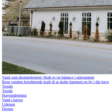
Vand som designelement: Skab ro og balance i uderummet
Brug vandets beroligende kraft til at skabe harmoni og liv i din have
Trends
Trends
Haveindretning
Vand i haven
Uderum
Design