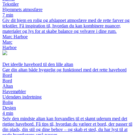
Tekstiler
Hjemmets atmosfære
7 min
Giv dit hjem en rolig og afslappet atmosfære med de rette farver og
tekstiler. Få inspiration til, hvordan du kan kombinere nuancer,
materialer og lys for at skabe balance og velvære i dine rum.
Marc Harboe
Marc
Harboe
Det ideelle havebord til den lille altan
Gør din altan både hyggelig og funktionel med det rette havebord
Bord
Bord
Altan
Havemøbler
Udendørs indretning
Bolig
Design
4 min
Selv den mindste altan kan forvandles til et skønt uderum med det
rigtige havebord. Få tips til, hvordan du vælger et bord, der passer til
din plads, din stil og dine behov – og skab et sted, du har lyst til at
nyde hverdagens små pauser.