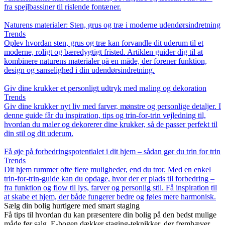
fra spejlbassiner til rislende fontæner.
Naturens materialer: Sten, grus og træ i moderne udendørsindretning
Trends
Oplev hvordan sten, grus og træ kan forvandle dit uderum til et
moderne, roligt og bæredygtigt fristed. Artiklen guider dig til at
kombinere naturens materialer på en måde, der forener funktion,
design og sanselighed i din udendørsindretning.
Giv dine krukker et personligt udtryk med maling og dekoration
Trends
Giv dine krukker nyt liv med farver, mønstre og personlige detaljer. I
denne guide får du inspiration, tips og trin-for-trin vejledning til,
hvordan du maler og dekorerer dine krukker, så de passer perfekt til
din stil og dit uderum.
Få øje på forbedringspotentialet i dit hjem – sådan gør du trin for trin
Trends
Dit hjem rummer ofte flere muligheder, end du tror. Med en enkel
trin-for-trin-guide kan du opdage, hvor der er plads til forbedring –
fra funktion og flow til lys, farver og personlig stil. Få inspiration til
at skabe et hjem, der både fungerer bedre og føles mere harmonisk.
Sælg din bolig hurtigere med smart staging
Få tips til hvordan du kan præsentere din bolig på den bedst mulige
måde før salg. E-bogen dækker staging-teknikker, der fremhæver