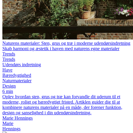
Naturens materialer: Sten, grus og træ i moderne udendørsindretning
Skab harmoni og æstetik i haven med naturens egne materialer
Trends
Trends
Udendørs indretning
Have
Bæredygtighed
Naturmaterialer
Design
6 min
Oplev hvordan sten, grus og træ kan forvandle dit uderum til et
moderne, roligt og bæredygtigt fristed. Artiklen guider dig til at
kombinere naturens materialer på en måde, der forener funktion,
design og sanselighed i din udendørsindretning.
Marie Hennings
Marie
Hennings