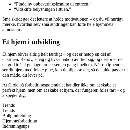
“Finde ny opbevaringsløsning til entreen.”
“Udskifte belysningen i stuen.”
Små skridt gør det lettere at holde motivationen – og du vil hurtigt
mærke, hvordan selv små ændringer kan løfte hele hjemmets
atmosfære.
Et hjem i udvikling
Et hjem bliver aldrig helt færdigt – og det er netop en del af
charmen. Behov, smag og livssituation ændrer sig, og derfor er det
en god idé at gentage processen en gang imellem. Når du løbende
ser dit hjem med friske øjne, kan du tilpasse det, så det altid passer til
den måde, du lever på.
At få øje på forbedringspotentialet handler ikke om at skabe et
perfekt hjem, men om at skabe et hjem, der fungerer, føles rart – og
afspejler dig.
Trends
Trends
Boligindretning
Hjemmeforbedring
Indretningstips