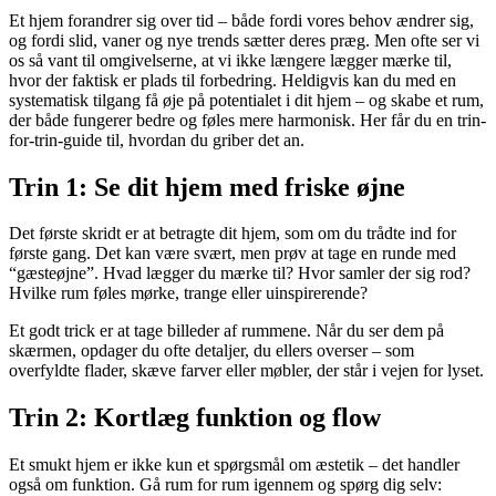
Et hjem forandrer sig over tid – både fordi vores behov ændrer sig,
og fordi slid, vaner og nye trends sætter deres præg. Men ofte ser vi
os så vant til omgivelserne, at vi ikke længere lægger mærke til,
hvor der faktisk er plads til forbedring. Heldigvis kan du med en
systematisk tilgang få øje på potentialet i dit hjem – og skabe et rum,
der både fungerer bedre og føles mere harmonisk. Her får du en trin-
for-trin-guide til, hvordan du griber det an.
Trin 1: Se dit hjem med friske øjne
Det første skridt er at betragte dit hjem, som om du trådte ind for
første gang. Det kan være svært, men prøv at tage en runde med
“gæsteøjne”. Hvad lægger du mærke til? Hvor samler der sig rod?
Hvilke rum føles mørke, trange eller uinspirerende?
Et godt trick er at tage billeder af rummene. Når du ser dem på
skærmen, opdager du ofte detaljer, du ellers overser – som
overfyldte flader, skæve farver eller møbler, der står i vejen for lyset.
Trin 2: Kortlæg funktion og flow
Et smukt hjem er ikke kun et spørgsmål om æstetik – det handler
også om funktion. Gå rum for rum igennem og spørg dig selv: