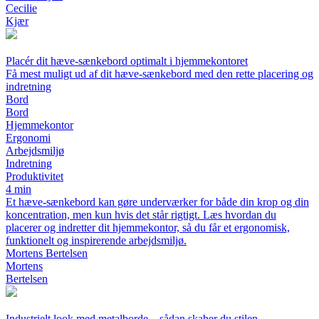
Cecilie
Kjær
Placér dit hæve-sænkebord optimalt i hjemmekontoret
Få mest muligt ud af dit hæve-sænkebord med den rette placering og
indretning
Bord
Bord
Hjemmekontor
Ergonomi
Arbejdsmiljø
Indretning
Produktivitet
4 min
Et hæve-sænkebord kan gøre underværker for både din krop og din
koncentration, men kun hvis det står rigtigt. Læs hvordan du
placerer og indretter dit hjemmekontor, så du får et ergonomisk,
funktionelt og inspirerende arbejdsmiljø.
Mortens Bertelsen
Mortens
Bertelsen
Industrielt look med metalborde – sådan skaber du stilen