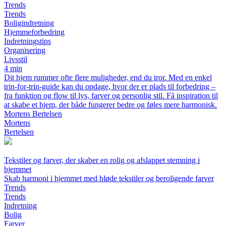
Trends
Trends
Boligindretning
Hjemmeforbedring
Indretningstips
Organisering
Livsstil
4 min
Dit hjem rummer ofte flere muligheder, end du tror. Med en enkel
trin-for-trin-guide kan du opdage, hvor der er plads til forbedring –
fra funktion og flow til lys, farver og personlig stil. Få inspiration til
at skabe et hjem, der både fungerer bedre og føles mere harmonisk.
Mortens Bertelsen
Mortens
Bertelsen
Tekstiler og farver, der skaber en rolig og afslappet stemning i
hjemmet
Skab harmoni i hjemmet med bløde tekstiler og beroligende farver
Trends
Trends
Indretning
Bolig
Farver