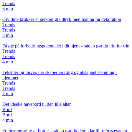
Trends
6 min
Giv dine krukker et personligt udtryk med maling og dekoration
Trends
Trends
3 min
Få øje på forbedringspotentialet i dit hjem – sådan gør du trin for trin
Trends
Trends
4 min
Tekstiler og farver, der skaber en rolig og afslappet stemning i
hjemmet
Trends
Trends
7 min
Det ideelle havebord til den lille altan
Bord
Bord
4 min
Forårsrengøring af borde – sådan gør du dem klar til forårssæsonen