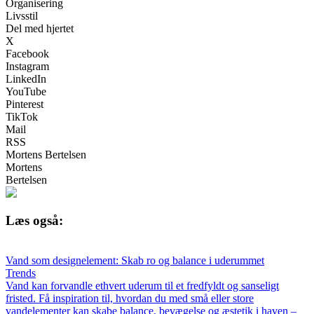
Organisering
Livsstil
Del med hjertet
X
Facebook
Instagram
LinkedIn
YouTube
Pinterest
TikTok
Mail
RSS
Mortens Bertelsen
Mortens
Bertelsen
Læs også:
Vand som designelement: Skab ro og balance i uderummet
Trends
Vand kan forvandle ethvert uderum til et fredfyldt og sanseligt
fristed. Få inspiration til, hvordan du med små eller store
vandelementer kan skabe balance, bevægelse og æstetik i haven –