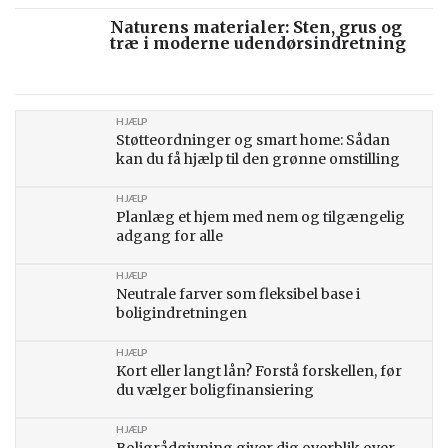
Naturens materialer: Sten, grus og
træ i moderne udendørsindretning
HJÆLP
Støtteordninger og smart home: Sådan
kan du få hjælp til den grønne omstilling
HJÆLP
Planlæg et hjem med nem og tilgængelig
adgang for alle
HJÆLP
Neutrale farver som fleksibel base i
boligindretningen
HJÆLP
Kort eller langt lån? Forstå forskellen, før
du vælger boligfinansiering
HJÆLP
Boligrådgivning giver dig overblik over