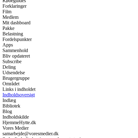
Købeguides
Forklaringer
Film
Medlem
Mit dashboard
Pakke
Belastning
Fordelspunkter
Apps
Sammenhold
Bliv opdateret
Subscribe
Deling
Udsendelse
Brugergruppe
Området
Links i indholdet
Indholdsoversigt
Indlæg
Bibliotek
Blog
Indholdskilde
HjemmeHytte.dk
Vores Medier
samarbejde@voresmedier.dk