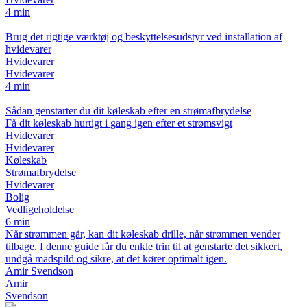
4 min
Brug det rigtige værktøj og beskyttelsesudstyr ved installation af
hvidevarer
Hvidevarer
Hvidevarer
4 min
Sådan genstarter du dit køleskab efter en strømafbrydelse
Få dit køleskab hurtigt i gang igen efter et strømsvigt
Hvidevarer
Hvidevarer
Køleskab
Strømafbrydelse
Hvidevarer
Bolig
Vedligeholdelse
6 min
Når strømmen går, kan dit køleskab drille, når strømmen vender
tilbage. I denne guide får du enkle trin til at genstarte det sikkert,
undgå madspild og sikre, at det kører optimalt igen.
Amir Svendson
Amir
Svendson