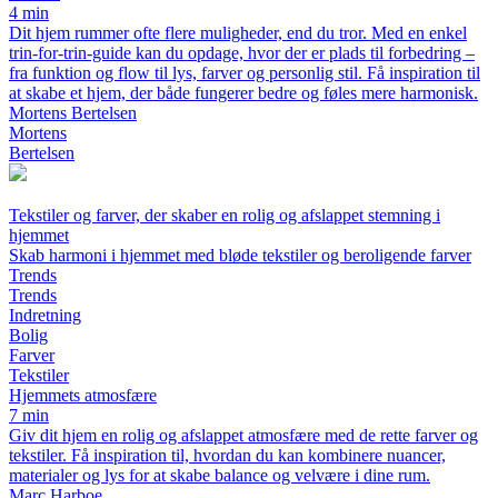
4 min
Dit hjem rummer ofte flere muligheder, end du tror. Med en enkel
trin-for-trin-guide kan du opdage, hvor der er plads til forbedring –
fra funktion og flow til lys, farver og personlig stil. Få inspiration til
at skabe et hjem, der både fungerer bedre og føles mere harmonisk.
Mortens Bertelsen
Mortens
Bertelsen
Tekstiler og farver, der skaber en rolig og afslappet stemning i
hjemmet
Skab harmoni i hjemmet med bløde tekstiler og beroligende farver
Trends
Trends
Indretning
Bolig
Farver
Tekstiler
Hjemmets atmosfære
7 min
Giv dit hjem en rolig og afslappet atmosfære med de rette farver og
tekstiler. Få inspiration til, hvordan du kan kombinere nuancer,
materialer og lys for at skabe balance og velvære i dine rum.
Marc Harboe