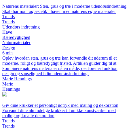
Naturens materialer: Sten, grus og træ i moderne udendørsindretning
Skab harmoni og æstetik i haven med naturens egne materialer
Trends
Trends
Udendørs indretning
Have
Bæredygtighed
Naturmaterialer
Design
6 min
Oplev hvordan sten, grus og træ kan forvandle dit uderum til et
moderne, roligt og bæredygtigt fristed. Artiklen guider dig til at
kombinere naturens materialer på en måde, der forener funktion,
design og sanselighed i din udendørsindretning.
Marie Hennings
Marie
Hennings
Giv dine krukker et personligt udtryk med maling og dekoration
Forvandl dine almindelige krukker til unikke kunstværker med
maling og kreativ dekoration
Trends
Trends