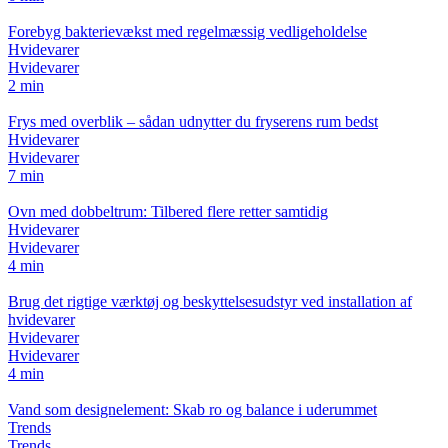
Forebyg bakterievækst med regelmæssig vedligeholdelse
Hvidevarer
Hvidevarer
2 min
Frys med overblik – sådan udnytter du fryserens rum bedst
Hvidevarer
Hvidevarer
7 min
Ovn med dobbeltrum: Tilbered flere retter samtidig
Hvidevarer
Hvidevarer
4 min
Brug det rigtige værktøj og beskyttelsesudstyr ved installation af
hvidevarer
Hvidevarer
Hvidevarer
4 min
Vand som designelement: Skab ro og balance i uderummet
Trends
Trends