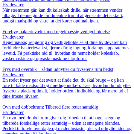
Hvidevarer
Når strømmen går, kan dit køleskab drille, når strømmen vender
tilbage. I denne guide får du enkle trin til at genstarte det sikkert,
undgå madspild og sikre, at det kører optimalt igen.
Forebyg bakterievækst med regelmæssig vedligeholdelse
Hvidevarer
Regelmæssig rengøring og vedligeholdelse af dine hvidevarer kan
forhindre bakterievækst, fjerne dårlig lugt og forlænge apparaternes
levetid. Få praktiske råd til, hvordan du nemt holder køleskab,
vaskemaskine og opvaskemaskine i topform.
Frys med overblik – sådan udnytter du fryserens rum bedst
Hvidevarer
En rodet fryser gør det svært at finde det, du skal bruge – og kan
føre til både madspild og unødige indkøb. Læs, hvordan du udnytter
fryserens plads optimalt, holder orden i indholdet og får mere ud af
dine frosne råvarer.
Ovn med dobbeltrum: Tilbered flere retter samtidig
Hvidevarer
En ovn med dobbeltrum giver dig friheden til at bage, stege og
tilberede forskellige retter samtidig – uden at smagene blandes.
Perfekt til travle hverdage og madentusiaster, der vil udnytte tiden og
energien optimalt i køkkenet.