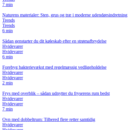
7 min
Naturens materialer: Sten, grus og træ i moderne udendørsindretning
Trends
Trends
6 min
Sådan genstarter du dit køleskab efter en strømafbrydelse
Hvidevarer
Hvidevarer
6 min
Forebyg bakterievækst med regelmæssig vedligeholdelse
Hvidevarer
Hvidevarer
2 min
Frys med overblik – sådan udnytter du fryserens rum bedst
Hvidevarer
Hvidevarer
7 min
Ovn med dobbeltrum: Tilbered flere retter samtidig
Hvidevarer
Hvidevarer