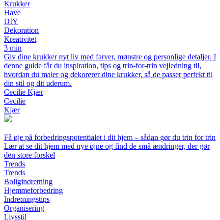
Krukker
Have
DIY
Dekoration
Kreativitet
3 min
Giv dine krukker nyt liv med farver, mønstre og personlige detaljer. I
denne guide får du inspiration, tips og trin-for-trin vejledning til,
hvordan du maler og dekorerer dine krukker, så de passer perfekt til
din stil og dit uderum.
Cecilie Kjær
Cecilie
Kjær
Få øje på forbedringspotentialet i dit hjem – sådan gør du trin for trin
Lær at se dit hjem med nye øjne og find de små ændringer, der gør
den store forskel
Trends
Trends
Boligindretning
Hjemmeforbedring
Indretningstips
Organisering
Livsstil