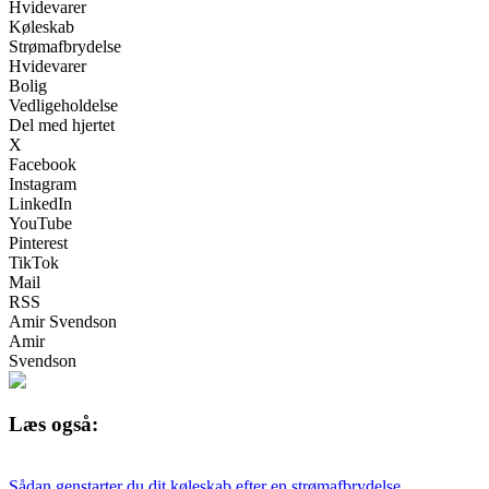
Hvidevarer
Køleskab
Strømafbrydelse
Hvidevarer
Bolig
Vedligeholdelse
Del med hjertet
X
Facebook
Instagram
LinkedIn
YouTube
Pinterest
TikTok
Mail
RSS
Amir Svendson
Amir
Svendson
Læs også:
Sådan genstarter du dit køleskab efter en strømafbrydelse