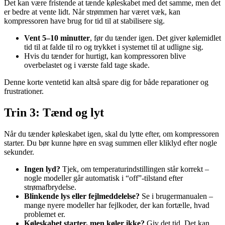
Det kan være fristende at tænde køleskabet med det samme, men det
er bedre at vente lidt. Når strømmen har været væk, kan
kompressoren have brug for tid til at stabilisere sig.
Vent 5–10 minutter
, før du tænder igen. Det giver kølemidlet
tid til at falde til ro og trykket i systemet til at udligne sig.
Hvis du tænder for hurtigt, kan kompressoren blive
overbelastet og i værste fald tage skade.
Denne korte ventetid kan altså spare dig for både reparationer og
frustrationer.
Trin 3: Tænd og lyt
Når du tænder køleskabet igen, skal du lytte efter, om kompressoren
starter. Du bør kunne høre en svag summen eller kliklyd efter nogle
sekunder.
Ingen lyd?
Tjek, om temperaturindstillingen står korrekt –
nogle modeller går automatisk i “off”-tilstand efter
strømafbrydelse.
Blinkende lys eller fejlmeddelelse?
Se i brugermanualen –
mange nyere modeller har fejlkoder, der kan fortælle, hvad
problemet er.
Køleskabet starter, men køler ikke?
Giv det tid. Det kan