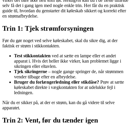
virker det bare ikke helt som før. Heldigvis kan du i de fleste tilfælde
selv få det i gang igen med nogle enkle trin. Her får du en praktisk
guide til, hvordan du genstarter dit køleskab sikkert og korrekt efter
en strømafbrydelse.
Trin 1: Tjek strømforsyningen
Før du gør noget ved selve køleskabet, skal du sikre dig, at der
faktisk er strøm i stikkontakten.
Test stikkontakten
ved at sætte en lampe eller et andet
apparat i. Hvis det heller ikke virker, kan problemet ligge i
sikringen eller eltavlen.
Tjek sikringerne
– nogle gange springer de, når strømmen
vender tilbage efter en afbrydelse.
Bruger du forlængerledning eller stikdåse?
Prøv at sætte
køleskabet direkte i vægkontakten for at udelukke fejl i
ledningen.
Når du er sikker på, at der er strøm, kan du gå videre til selve
apparatet.
Trin 2: Vent, før du tænder igen