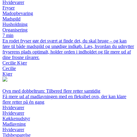
Hvidevarer
Fryser
Madopbevaring
Madspild
Husholdning
Organisering
7 min
En rodet fryser gør det svært at finde det, du skal bruge – og kan
føre til både madspild og unødige indkøb. Læs, hvordan du udnytter
fryserens plads optimalt, holder orden i indholdet og får mere ud af
dine frosne råvarer.
Cecilie Kjær
Cecilie
Kjær
Ovn med dobbeltrum: Tilbered flere retter samtidig
Få mere ud af madlavningen med en fleksibel ovn, der kan klare
flere retter på én gang
Hvidevarer
Hvidevarer
Køkkenudstyr
Madlavning
Hvidevarer
Tidsbesparelse