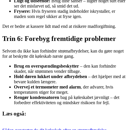
Lugt og udseende:
Brug dine sanser – lugter noget surt eller
ser det misfarvet ud, så smid det ud.
Frysere:
Hvis fryseren stadig indeholder iskrystaller, er
maden som regel sikker at fryse igen.
Det er bedre at kassere lidt mad end at risikere madforgiftning.
Trin 6: Forebyg fremtidige problemer
Selvom du ikke kan forhindre strømafbrydelser, kan du gøre noget
for at beskytte dit køleskab næste gang.
Brug en overspændingsbeskytter
– den kan forhindre
skader, når strømmen vender tilbage.
Hold døren lukket under afbrydelsen
– det hjælper med at
bevare kulden længere.
Overvej et termometer med alarm
, der advarer, hvis
temperaturen stiger for meget.
Rengør kondensatoren
bag på køleskabet jævnligt – det
forbedrer effektiviteten og mindsker risikoen for fejl.
Læs også: