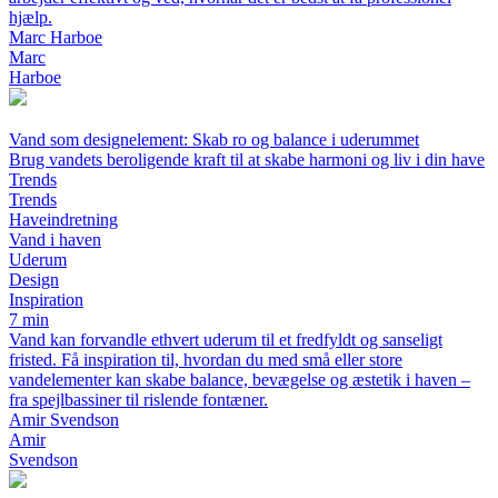
hjælp.
Marc Harboe
Marc
Harboe
Vand som designelement: Skab ro og balance i uderummet
Brug vandets beroligende kraft til at skabe harmoni og liv i din have
Trends
Trends
Haveindretning
Vand i haven
Uderum
Design
Inspiration
7 min
Vand kan forvandle ethvert uderum til et fredfyldt og sanseligt
fristed. Få inspiration til, hvordan du med små eller store
vandelementer kan skabe balance, bevægelse og æstetik i haven –
fra spejlbassiner til rislende fontæner.
Amir Svendson
Amir
Svendson