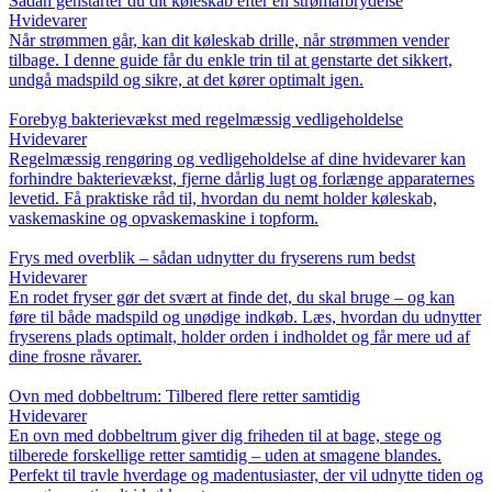
Sådan genstarter du dit køleskab efter en strømafbrydelse
Hvidevarer
Når strømmen går, kan dit køleskab drille, når strømmen vender
tilbage. I denne guide får du enkle trin til at genstarte det sikkert,
undgå madspild og sikre, at det kører optimalt igen.
Forebyg bakterievækst med regelmæssig vedligeholdelse
Hvidevarer
Regelmæssig rengøring og vedligeholdelse af dine hvidevarer kan
forhindre bakterievækst, fjerne dårlig lugt og forlænge apparaternes
levetid. Få praktiske råd til, hvordan du nemt holder køleskab,
vaskemaskine og opvaskemaskine i topform.
Frys med overblik – sådan udnytter du fryserens rum bedst
Hvidevarer
En rodet fryser gør det svært at finde det, du skal bruge – og kan
føre til både madspild og unødige indkøb. Læs, hvordan du udnytter
fryserens plads optimalt, holder orden i indholdet og får mere ud af
dine frosne råvarer.
Ovn med dobbeltrum: Tilbered flere retter samtidig
Hvidevarer
En ovn med dobbeltrum giver dig friheden til at bage, stege og
tilberede forskellige retter samtidig – uden at smagene blandes.
Perfekt til travle hverdage og madentusiaster, der vil udnytte tiden og