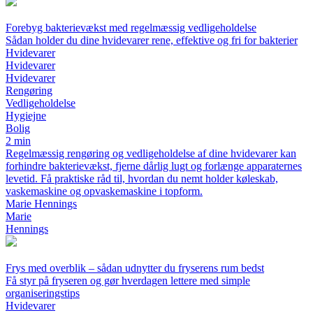
Forebyg bakterievækst med regelmæssig vedligeholdelse
Sådan holder du dine hvidevarer rene, effektive og fri for bakterier
Hvidevarer
Hvidevarer
Hvidevarer
Rengøring
Vedligeholdelse
Hygiejne
Bolig
2 min
Regelmæssig rengøring og vedligeholdelse af dine hvidevarer kan
forhindre bakterievækst, fjerne dårlig lugt og forlænge apparaternes
levetid. Få praktiske råd til, hvordan du nemt holder køleskab,
vaskemaskine og opvaskemaskine i topform.
Marie Hennings
Marie
Hennings
Frys med overblik – sådan udnytter du fryserens rum bedst
Få styr på fryseren og gør hverdagen lettere med simple
organiseringstips
Hvidevarer