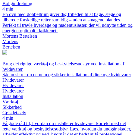
Boligindretning
4 min
En ovn med dobbeltrum giver dig friheden til at bage, stege og
tilberede forskellige retter samtidig – uden at smagene blandes.
Perfekt til travle hverdage og madentusiaster, der vil udnytte tiden og
energien optimalt i køkkenet.
Mortens Bertelsen
Mortens
Bertelsen
Brug det rigtige værktøj og beskyttelsesudstyr ved installation af
hvidevarer
Sådan sikrer du en nem og sikker installation af dine nye hvidevarer
Hvidevarer
Hvidevarer
Hvidevarer
Installation
Værktøj
Sikkerhed
Gør-det-selv
4 min
Få gode råd til, hvordan du installerer hvidevarer korrekt med det
rette værktøj og beskyttelsesudstyr. Læs, hvordan du undgår skader,
arbejder effektivt og ved, hvornår det er bedst at få professionel