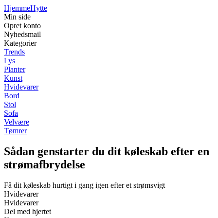
Hjemme
Hytte
Min side
Opret konto
Nyhedsmail
Kategorier
Trends
Lys
Planter
Kunst
Hvidevarer
Bord
Stol
Sofa
Velvære
Tømrer
Sådan genstarter du dit køleskab efter en
strømafbrydelse
Få dit køleskab hurtigt i gang igen efter et strømsvigt
Hvidevarer
Hvidevarer
Del med hjertet