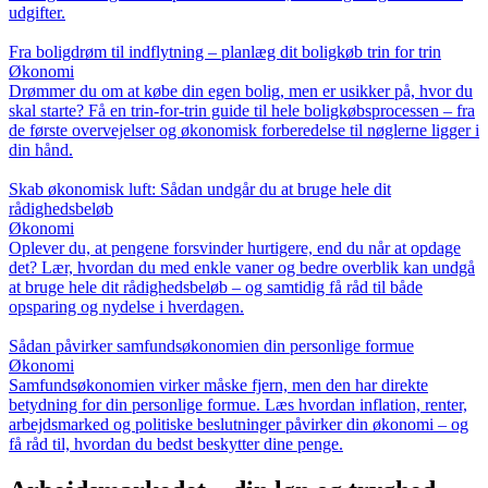
udgifter.
Fra boligdrøm til indflytning – planlæg dit boligkøb trin for trin
Økonomi
Drømmer du om at købe din egen bolig, men er usikker på, hvor du
skal starte? Få en trin-for-trin guide til hele boligkøbsprocessen – fra
de første overvejelser og økonomisk forberedelse til nøglerne ligger i
din hånd.
Skab økonomisk luft: Sådan undgår du at bruge hele dit
rådighedsbeløb
Økonomi
Oplever du, at pengene forsvinder hurtigere, end du når at opdage
det? Lær, hvordan du med enkle vaner og bedre overblik kan undgå
at bruge hele dit rådighedsbeløb – og samtidig få råd til både
opsparing og nydelse i hverdagen.
Sådan påvirker samfundsøkonomien din personlige formue
Økonomi
Samfundsøkonomien virker måske fjern, men den har direkte
betydning for din personlige formue. Læs hvordan inflation, renter,
arbejdsmarked og politiske beslutninger påvirker din økonomi – og
få råd til, hvordan du bedst beskytter dine penge.