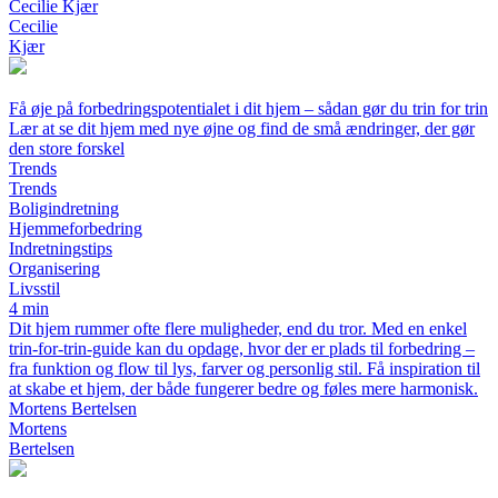
Cecilie Kjær
Cecilie
Kjær
Få øje på forbedringspotentialet i dit hjem – sådan gør du trin for trin
Lær at se dit hjem med nye øjne og find de små ændringer, der gør
den store forskel
Trends
Trends
Boligindretning
Hjemmeforbedring
Indretningstips
Organisering
Livsstil
4 min
Dit hjem rummer ofte flere muligheder, end du tror. Med en enkel
trin-for-trin-guide kan du opdage, hvor der er plads til forbedring –
fra funktion og flow til lys, farver og personlig stil. Få inspiration til
at skabe et hjem, der både fungerer bedre og føles mere harmonisk.
Mortens Bertelsen
Mortens
Bertelsen