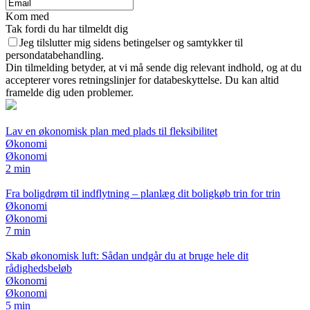
Kom med
Tak fordi du har tilmeldt dig
Jeg tilslutter mig sidens betingelser og samtykker til
persondatabehandling.
Din tilmelding betyder, at vi må sende dig relevant indhold, og at du
accepterer vores retningslinjer for databeskyttelse. Du kan altid
framelde dig uden problemer.
Lav en økonomisk plan med plads til fleksibilitet
Økonomi
Økonomi
2 min
Fra boligdrøm til indflytning – planlæg dit boligkøb trin for trin
Økonomi
Økonomi
7 min
Skab økonomisk luft: Sådan undgår du at bruge hele dit
rådighedsbeløb
Økonomi
Økonomi
5 min