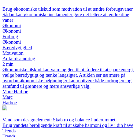
Brug økonomiske tilskud som motivation til at ændre forbrugsvaner
Sådan kan økonomiske incitamenter gøre det lettere at ændre dine
vaner
Økonomi
Økonomi
Forbrug
Økonomi
Bæredygtighed
Motivation
Adfærdsændring
2 min
Økonomiske tilskud kan være nøglen til at få flere til at spare energi,
vælge bæredygtigt og tænke langsigtet. Artiklen ser nærmere på,
hvordan økonomiske belønninger kan motivere både forbrugere og
samfund til grønnere og mere ansvarlige valg.
Marc Harboe
Marc
Harboe
Vand som designelement: Skab ro og balance i uderummet
Brug vandets beroligende kraft til at skabe harmoni og liv i din have
Trends
Trends