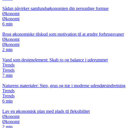
Sådan påvirker samfundsøkonomien din personlige formue
Økonomi
Økonomi
6 min
Brug økonomiske tilskud som motivation til at ændre forbrugsvaner
Økonomi
Økonomi
2 min
Vand som designelement: Skab ro og balance i uderummet
Trends
Trends
7 min
Naturens materialer: Sten, grus og træ i moderne udendørsindretning
Trends
Trends
6 min
Lav en økonomisk plan med plads til fleksibilitet
Økonomi
Økonomi
2 min