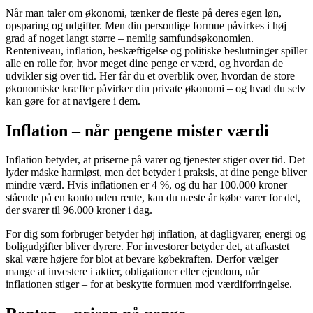
Når man taler om økonomi, tænker de fleste på deres egen løn,
opsparing og udgifter. Men din personlige formue påvirkes i høj
grad af noget langt større – nemlig samfundsøkonomien.
Renteniveau, inflation, beskæftigelse og politiske beslutninger spiller
alle en rolle for, hvor meget dine penge er værd, og hvordan de
udvikler sig over tid. Her får du et overblik over, hvordan de store
økonomiske kræfter påvirker din private økonomi – og hvad du selv
kan gøre for at navigere i dem.
Inflation – når pengene mister værdi
Inflation betyder, at priserne på varer og tjenester stiger over tid. Det
lyder måske harmløst, men det betyder i praksis, at dine penge bliver
mindre værd. Hvis inflationen er 4 %, og du har 100.000 kroner
stående på en konto uden rente, kan du næste år købe varer for det,
der svarer til 96.000 kroner i dag.
For dig som forbruger betyder høj inflation, at dagligvarer, energi og
boligudgifter bliver dyrere. For investorer betyder det, at afkastet
skal være højere for blot at bevare købekraften. Derfor vælger
mange at investere i aktier, obligationer eller ejendom, når
inflationen stiger – for at beskytte formuen mod værdiforringelse.