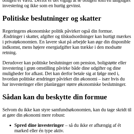
boligen er værd. Derfor er det vigtigt at se boligen som en langsigtet
investering og ikke som en hurtig gevinst.
Politiske beslutninger og skatter
Regeringens økonomiske politik påvirker også din formue.
Ændringer i skatter, afgifter og tilskudsordninger kan hurtigt mærkes
i privatøkonomien. En lavere skat på arbejde kan øge din disponible
indkomst, mens højere energiafgifter kan trække i den modsatte
retning.
Derudover kan politiske beslutninger om pension, boligstøtte eller
investering i grøn omstilling påvirke både dine udgifter og dine
muligheder for afkast. Det kan derfor betale sig at følge med i,
hvordan politiske ændringer påvirker din økonomi – især hvis du
har investeringer eller planlægger større økonomiske beslutninger.
Sådan kan du beskytte din formue
Selvom du ikke kan styre samfundsøkonomien, kan du tage skridt til
at gøre din økonomi mere robust:
Spred dine investeringer
– så du ikke er afhængig af ét
marked eller én type aktiv.