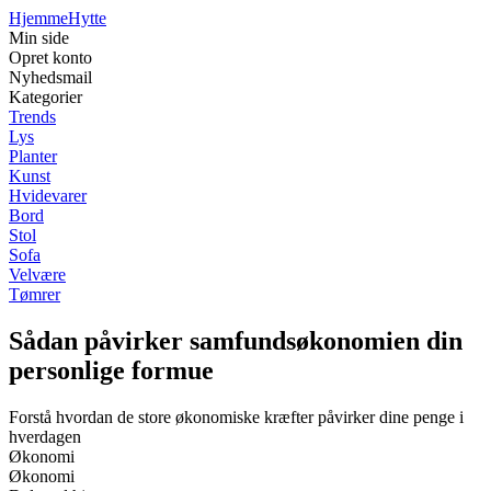
Hjemme
Hytte
Min side
Opret konto
Nyhedsmail
Kategorier
Trends
Lys
Planter
Kunst
Hvidevarer
Bord
Stol
Sofa
Velvære
Tømrer
Sådan påvirker samfundsøkonomien din
personlige formue
Forstå hvordan de store økonomiske kræfter påvirker dine penge i
hverdagen
Økonomi
Økonomi