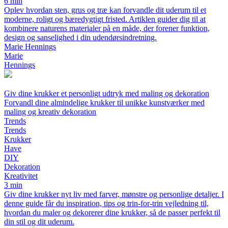
6 min
Oplev hvordan sten, grus og træ kan forvandle dit uderum til et
moderne, roligt og bæredygtigt fristed. Artiklen guider dig til at
kombinere naturens materialer på en måde, der forener funktion,
design og sanselighed i din udendørsindretning.
Marie Hennings
Marie
Hennings
Giv dine krukker et personligt udtryk med maling og dekoration
Forvandl dine almindelige krukker til unikke kunstværker med
maling og kreativ dekoration
Trends
Trends
Krukker
Have
DIY
Dekoration
Kreativitet
3 min
Giv dine krukker nyt liv med farver, mønstre og personlige detaljer. I
denne guide får du inspiration, tips og trin-for-trin vejledning til,
hvordan du maler og dekorerer dine krukker, så de passer perfekt til
din stil og dit uderum.