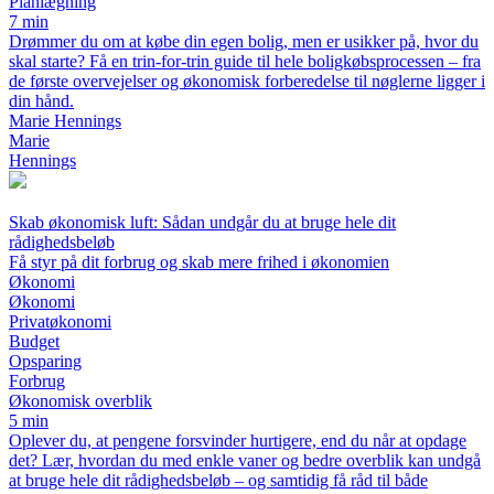
Planlægning
7 min
Drømmer du om at købe din egen bolig, men er usikker på, hvor du
skal starte? Få en trin-for-trin guide til hele boligkøbsprocessen – fra
de første overvejelser og økonomisk forberedelse til nøglerne ligger i
din hånd.
Marie Hennings
Marie
Hennings
Skab økonomisk luft: Sådan undgår du at bruge hele dit
rådighedsbeløb
Få styr på dit forbrug og skab mere frihed i økonomien
Økonomi
Økonomi
Privatøkonomi
Budget
Opsparing
Forbrug
Økonomisk overblik
5 min
Oplever du, at pengene forsvinder hurtigere, end du når at opdage
det? Lær, hvordan du med enkle vaner og bedre overblik kan undgå
at bruge hele dit rådighedsbeløb – og samtidig få råd til både