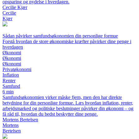
opsparing og nydelse i hverdagen.
Cecilie Kjær
Cecilie
Kjær
Sådan påvirker samfundsøkonomien din personlige formue
Forstå hvordan de store økonomiske kræfter påvirker dine penge i
hverdagen
Økonomi
Økonomi
Økonomi
Privatøkonomi
Inflation
Renter
Samfund
6 min
Samfundsøkonomien virker måske fjern, men den har direkte
betydning for din personlige formue. Læs hvordan inflation, renter,
arbejdsmarked og politiske beslutninger påvirker din økonomi – og
få råd til, hvordan du bedst beskytter dine penge.
Mortens Bertelsen
Mortens
Bertelsen