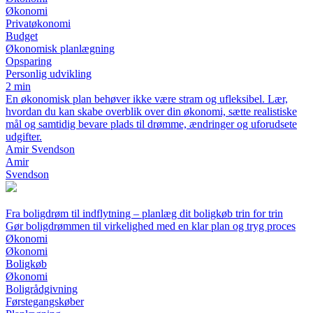
Økonomi
Privatøkonomi
Budget
Økonomisk planlægning
Opsparing
Personlig udvikling
2 min
En økonomisk plan behøver ikke være stram og ufleksibel. Lær,
hvordan du kan skabe overblik over din økonomi, sætte realistiske
mål og samtidig bevare plads til drømme, ændringer og uforudsete
udgifter.
Amir Svendson
Amir
Svendson
Fra boligdrøm til indflytning – planlæg dit boligkøb trin for trin
Gør boligdrømmen til virkelighed med en klar plan og tryg proces
Økonomi
Økonomi
Boligkøb
Økonomi
Boligrådgivning
Førstegangskøber