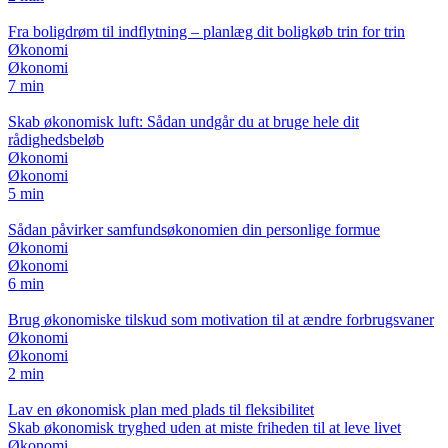
Fra boligdrøm til indflytning – planlæg dit boligkøb trin for trin
Økonomi
Økonomi
7 min
Skab økonomisk luft: Sådan undgår du at bruge hele dit
rådighedsbeløb
Økonomi
Økonomi
5 min
Sådan påvirker samfundsøkonomien din personlige formue
Økonomi
Økonomi
6 min
Brug økonomiske tilskud som motivation til at ændre forbrugsvaner
Økonomi
Økonomi
2 min
Lav en økonomisk plan med plads til fleksibilitet
Skab økonomisk tryghed uden at miste friheden til at leve livet
Økonomi