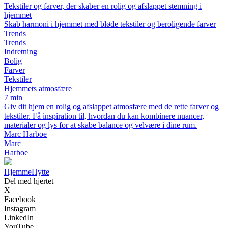
Tekstiler og farver, der skaber en rolig og afslappet stemning i
hjemmet
Skab harmoni i hjemmet med bløde tekstiler og beroligende farver
Trends
Trends
Indretning
Bolig
Farver
Tekstiler
Hjemmets atmosfære
7 min
Giv dit hjem en rolig og afslappet atmosfære med de rette farver og
tekstiler. Få inspiration til, hvordan du kan kombinere nuancer,
materialer og lys for at skabe balance og velvære i dine rum.
Marc Harboe
Marc
Harboe
Hjemme
Hytte
Del med hjertet
X
Facebook
Instagram
LinkedIn
YouTube