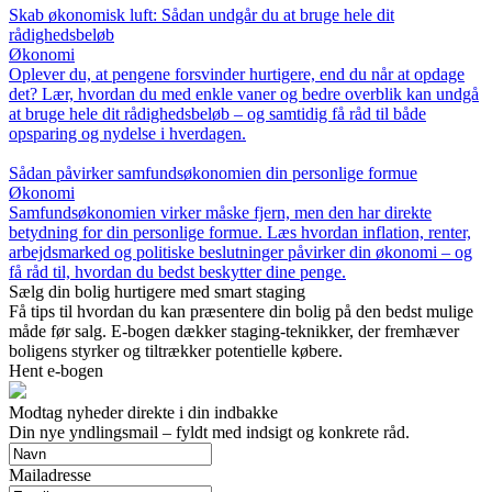
Skab økonomisk luft: Sådan undgår du at bruge hele dit
rådighedsbeløb
Økonomi
Oplever du, at pengene forsvinder hurtigere, end du når at opdage
det? Lær, hvordan du med enkle vaner og bedre overblik kan undgå
at bruge hele dit rådighedsbeløb – og samtidig få råd til både
opsparing og nydelse i hverdagen.
Sådan påvirker samfundsøkonomien din personlige formue
Økonomi
Samfundsøkonomien virker måske fjern, men den har direkte
betydning for din personlige formue. Læs hvordan inflation, renter,
arbejdsmarked og politiske beslutninger påvirker din økonomi – og
få råd til, hvordan du bedst beskytter dine penge.
Sælg din bolig hurtigere med smart staging
Få tips til hvordan du kan præsentere din bolig på den bedst mulige
måde før salg. E-bogen dækker staging-teknikker, der fremhæver
boligens styrker og tiltrækker potentielle købere.
Hent e-bogen
Modtag nyheder direkte i din indbakke
Din nye yndlingsmail – fyldt med indsigt og konkrete råd.
Mailadresse