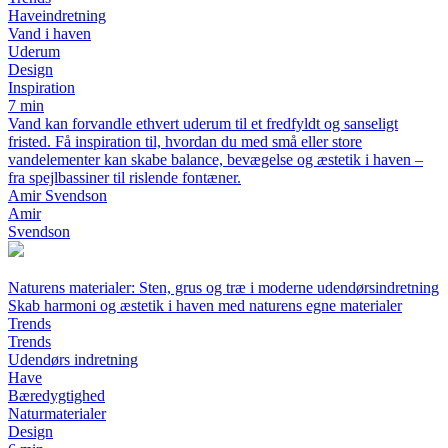
Haveindretning
Vand i haven
Uderum
Design
Inspiration
7 min
Vand kan forvandle ethvert uderum til et fredfyldt og sanseligt
fristed. Få inspiration til, hvordan du med små eller store
vandelementer kan skabe balance, bevægelse og æstetik i haven –
fra spejlbassiner til rislende fontæner.
Amir Svendson
Amir
Svendson
Naturens materialer: Sten, grus og træ i moderne udendørsindretning
Skab harmoni og æstetik i haven med naturens egne materialer
Trends
Trends
Udendørs indretning
Have
Bæredygtighed
Naturmaterialer
Design