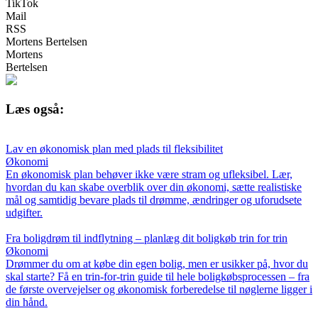
TikTok
Mail
RSS
Mortens Bertelsen
Mortens
Bertelsen
Læs også:
Lav en økonomisk plan med plads til fleksibilitet
Økonomi
En økonomisk plan behøver ikke være stram og ufleksibel. Lær,
hvordan du kan skabe overblik over din økonomi, sætte realistiske
mål og samtidig bevare plads til drømme, ændringer og uforudsete
udgifter.
Fra boligdrøm til indflytning – planlæg dit boligkøb trin for trin
Økonomi
Drømmer du om at købe din egen bolig, men er usikker på, hvor du
skal starte? Få en trin-for-trin guide til hele boligkøbsprocessen – fra
de første overvejelser og økonomisk forberedelse til nøglerne ligger i
din hånd.