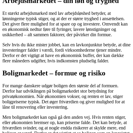
Arbejdsmarkedet – din løn og tryghed
Et stærkt arbejdsmarked med lav arbejdsløshed betyder, at
lønningerne typisk stiger, og at der er større tryghed i ansættelsen.
Det giver flere mulighed for at spare op og investere. Omvendt kan
en økonomisk nedtur føre til fyringer, lavere lønstigninger og
usikkerhed – alt sammen faktorer, der påvirker din formue.
Selv hvis du ikke mister jobbet, kan en lavkonjunktur betyde, at dine
investeringer falder i værdi, fordi virksomhederne tjener mindre.
Derfor er det vigtigt at have en økonomisk buffer, der kan dække
flere måneders udgifter, hvis indkomsten pludselig falder.
Boligmarkedet – formue og risiko
For mange danskere udgør boligen den største del af formuen.
Derfor har udviklingen på boligmarkedet stor betydning for
privatøkonomien. Når økonomien vokser, og renten er lav, stiger
boligpriserne typisk. Det øger friværdien og giver mulighed for at
låne til renovering eller investering.
Men boligmarkedet kan også gå den anden vej. Hvis renten stiger,
eller økonomien bremser op, kan priserne falde. Det kan betyde, at
friværdien svinder, og at nogle endda risikerer at skylde mere, end