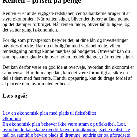
Renten – prisen på penge
Renten er et af de vigtigste redskaber, centralbankerne bruger til at
styre økonomien. Når renten stiger, bliver det dyrere at låne penge,
og det dæmper forbruget. Når renten falder, bliver lån billigere, og
det sætter gang i økonomien.
For dig som privatperson betyder det, at dine lån og investeringer
påvirkes direkte. Har du et boliglån med variabel rente, vil en
rentestigning hurtigt kunne mærkes på budgettet. Omvendt kan du
som opsparer glæde dig over højere renteindtægter, når renten stiger.
Det kan derfor være en god idé at overveje, hvordan din økonomi er
sammensat. Har du mange lån, kan det være fornuftigt at sikre en
del af dem med fast rente. Har du opsparing, kan du drage fordel af
at placere den, hvor renten er bedst.
Læs også:
Lav en økonomisk plan med plads til fleksibilitet
Økonomi
En økonomisk plan behøver ikke være stram og ufleksibel. Lær,
hvordan du kan skabe overblik over din økonomi, sætte realistiske
mål og samtidig bevare plads til drømme, ændringer og uforudsete